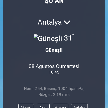
ŞU AN
Antalya
°
31
Güneşli
08 Ağustos Cumartesi
10:45
Nem: %54, Basınç: 1004 hpa hPa,
Rüzgar: 2.19 m/s
Akseki
Aksu
Alanya
Antalya