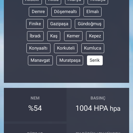
Demre
Döşemealtı
Elmalı
Finike
Gazipaşa
Gündoğmuş
İbradı
Kaş
Kemer
Kepez
Konyaaltı
Korkuteli
Kumluca
Manavgat
Muratpaşa
Serik
NEM
BASINÇ
%54
1004 HPA
hpa