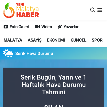
MALATYA
Malatya Nöbetçi Eczaneler
Foto Galeri
Video
Yazarlar
ASAYİŞ
Malatya Hava Durumu
MALATYA
ASAYİŞ
EKONOMİ
GÜNCEL
SPOR
GÜNCEL
MALATYA Namaz Vakitleri
Serik Hava Durumu
SPOR
Malatya Trafik Yoğunluk Haritası
SAĞLIK
Süper Lig Puan Durumu ve Fikstür
Serik Bugün, Yarın ve 1
DİĞER
Tüm Manşetler
Haftalık Hava Durumu
Tahmini
EKONOMİ
Son Dakika Haberleri
Haber Arşivi