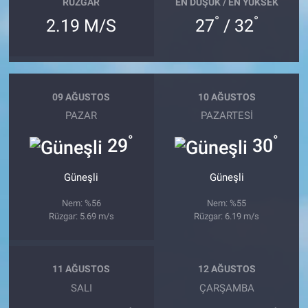
RÜZGAR
EN DÜŞÜK / EN YÜKSEK
°
°
2.19 M/S
27
/ 32
09 AĞUSTOS
10 AĞUSTOS
PAZAR
PAZARTESI
°
°
29
30
Güneşli
Güneşli
Nem: %56
Nem: %55
Rüzgar: 5.69 m/s
Rüzgar: 6.19 m/s
11 AĞUSTOS
12 AĞUSTOS
SALI
ÇARŞAMBA