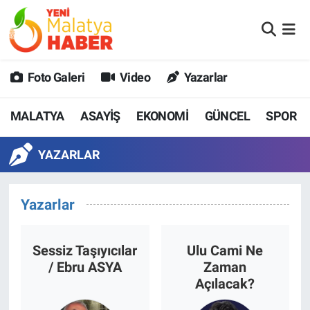
MALATYA
Malatya Nöbetçi Eczaneler
Foto Galeri
Video
Yazarlar
ASAYİŞ
Malatya Hava Durumu
MALATYA
ASAYİŞ
EKONOMİ
GÜNCEL
SPOR
GÜNCEL
MALATYA Namaz Vakitleri
YAZARLAR
SPOR
Malatya Trafik Yoğunluk Haritası
SAĞLIK
Süper Lig Puan Durumu ve Fikstür
Yazarlar
DİĞER
Tüm Manşetler
Sessiz Taşıyıcılar
Ulu Cami Ne
EKONOMİ
Son Dakika Haberleri
/ Ebru ASYA
Zaman
Açılacak?
Haber Arşivi