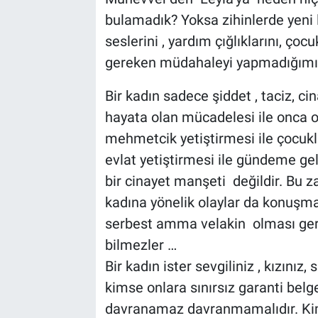
bulamadık? Yoksa zihinlerde yeni 
seslerini , yardım çığlıklarını, ço
gereken müdahaleyi yapmadığımız 
Bir kadın sadece şiddet , taciz, c
hayata olan mücadelesi ile onca o
mehmetcik yetiştirmesi ile çocukla
evlat yetiştirmesi ile gündeme gel
bir cinayet manşeti değildir. Bu z
kadına yönelik olaylar da konuşm
serbest amma velakin olması gere
bilmezler …
Bir kadın ister sevgiliniz , kızınız,
kimse onlara sınırsız garanti belge
davranamaz davranmamalıdır. Kim 