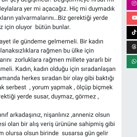
leylalara yer mi açacağız. Hiç mi duymadık
cukların yalvarmalarını…Biz gerektiği yerde
için oluyor bütün bunlar.
inayet ile gündeme gelmemeli. Bir kadın
lanaksızlıklara rağmen bu ülke için
rını zorluklara rağmen millete yararlı bir
meli. Kadın, kadın olduğu için sıradanlaşan
amanda herkes sıradan bir olay gibi baktığı
ak serbest , yorum yapmak , ölçüp biçmek
ktiği yerde susar, duymaz, görmez ,
 sınıf arkadaşınız, nişanlınız ,anneniz olsun
si olan bir alış veriş ürününe sahipmiş gibi
olursa olsun birinde susarsa gün gelir