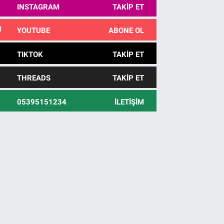
INSTAGRAM
TAKIP ET
YOUTUBE
ABONE OL
TIKTOK
TAKIP ET
THREADS
TAKIP ET
05395151234
İLETIŞIM