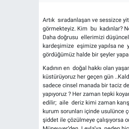
Artık sıradanlaşan ve sessizce yit
görmekteyiz. Kim bu kadınlar? Ne
Daha doğrusu ellerimizi düşüncel
kardeşimize eşimize yapılsa ne 
gördüğümüz halde bir şeyler yapa
Kadının en doğal hakkı olan yaşa
küstürüyoruz her geçen gün ..Kaldı
sadece cinsel manada bir taciz deği
yapıyoruz ? Her zaman tepki koya
edilir; aile deriz kimi zaman karı
kurum sorunları içinde usulünce ç
şiddet ile çözülmeye çalışıyorsa
Münevver’den Leyla’ya neden hiç 