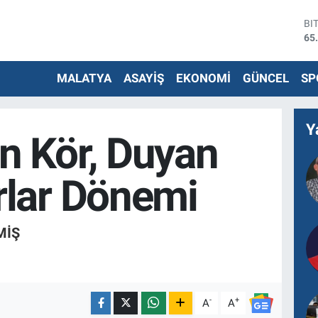
BI
65
DO
47
MALATYA
ASAYİŞ
EKONOMİ
GÜNCEL
SP
EU
55
ST
64
Y
n Kör, Duyan
G.
66
Bİ
rlar Dönemi
13
MIŞ
-
+
A
A