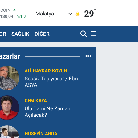
°
TCOIN
29
Malatya
.130,04
%1.2
LAR
,7106
%0.17
OR
SAĞLIK
DİĞER
RO
,1652
%0.27
ERLİN
,4046
%0.35
azarlar
ALTIN
48.99
%2.59
ALI HAYDAR KOYUN
ST100
.773
%-19
Sessiz Taşıyıcılar / Ebru
ASYA
CEM KAYA
Ulu Cami Ne Zaman
Açılacak?
HÜSEYIN ARDA