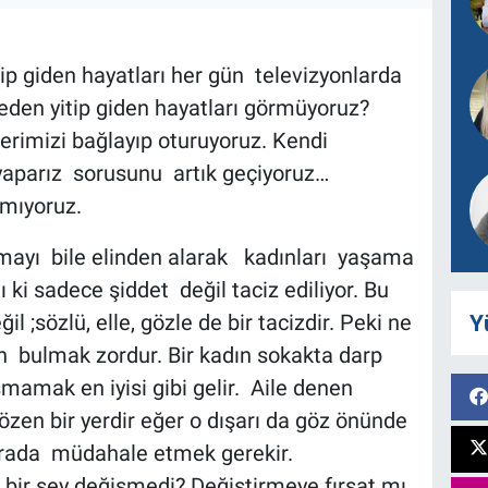
ip giden hayatları her gün televizyonlarda
den yitip giden hayatları görmüyoruz?
erimizi bağlayıp oturuyoruz. Kendi
yaparız sorusunu artık geçiyoruz…
mıyoruz.
mayı bile elinden alarak kadınları yaşama
 ki sadece şiddet değil taciz ediliyor. Bu
Y
l ;sözlü, elle, gözle de bir tacizdir. Peki ne
n bulmak zordur. Bir kadın sokakta darp
şmamak en iyisi gibi gelir. Aile denen
özen bir yerdir eğer o dışarı da göz önünde
 orada müdahale etmek gerekir.
bir şey değişmedi? Değiştirmeye fırsat mı