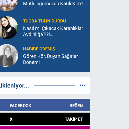
Mutluluğumuzun Katili Kim?
TUĞBA TÜLIN DURDU
Nasıl mı Çıkacak Karanlıklar
Aydınlığa?!?!...
HABIBE ÖDEMIŞ
Gören Kör, Duyan Sağırlar
Dönemi
ükleniyor...
FACEBOOK
BEĞEN
X
TAKIP ET