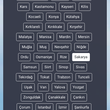
Kars
Kastamonu
Kayseri
Kilis
Kocaeli
Konya
Kütahya
Kırklareli
Kırıkkale
Kırşehir
Malatya
Manisa
Mardin
Mersin
Muğla
Muş
Nevşehir
Niğde
Ordu
Osmaniye
Rize
Sakarya
Samsun
Siirt
Sinop
Sivas
Tekirdağ
Tokat
Trabzon
Tunceli
Uşak
Van
Yalova
Yozgat
Zonguldak
Çanakkale
Çankırı
Çorum
İstanbul
İzmir
Şanlıurfa