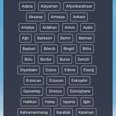
Adana
Adıyaman
Afyonkarahisar
Aksaray
Amasya
Ankara
Antalya
Ardahan
Artvin
Aydın
Ağrı
Balıkesir
Bartın
Batman
Bayburt
Bilecik
Bingöl
Bitlis
Bolu
Burdur
Bursa
Denizli
Diyarbakır
Düzce
Edirne
Elazığ
Erzincan
Erzurum
Eskişehir
Gaziantep
Giresun
Gümüşhane
Hakkari
Hatay
Isparta
Iğdır
Kahramanmaraş
Karabük
Karaman