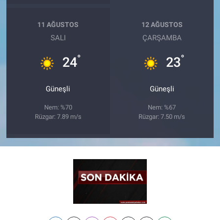
11 AĞUSTOS
12 AĞUSTOS
SALI
ÇARŞAMBA
°
°
24
23
Güneşli
Güneşli
Nem: %70
Nem: %67
Rüzgar: 7.89 m/s
Rüzgar: 7.50 m/s