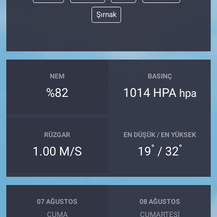
Şırnak
NEM
BASINÇ
%82
1014 HPA
hpa
RÜZGAR
EN DÜŞÜK / EN YÜKSEK
°
°
1.00 M/S
19
/ 32
07 AĞUSTOS
08 AĞUSTOS
CUMA
CUMARTESI