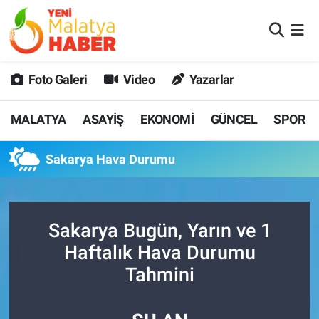
MALATYA
Malatya Nöbetçi Eczaneler
Foto Galeri
Video
Yazarlar
ASAYİŞ
Malatya Hava Durumu
MALATYA
ASAYİŞ
EKONOMİ
GÜNCEL
SPOR
GÜNCEL
MALATYA Namaz Vakitleri
Sakarya Hava Durumu
SPOR
Malatya Trafik Yoğunluk Haritası
SAĞLIK
Süper Lig Puan Durumu ve Fikstür
Sakarya Bugün, Yarın ve 1
DİĞER
Tüm Manşetler
Haftalık Hava Durumu
Tahmini
EKONOMİ
Son Dakika Haberleri
Haber Arşivi