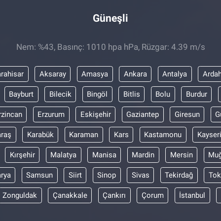
Güneşli
Nem: %43, Basınç: 1010 hpa hPa, Rüzgar: 4.39 m/s
rahisar
Aksaray
Amasya
Ankara
Antalya
Arda
Bayburt
Bilecik
Bingöl
Bitlis
Bolu
Burdur
rzincan
Erzurum
Eskişehir
Gaziantep
Giresun
G
raş
Karabük
Karaman
Kars
Kastamonu
Kayser
Kırşehir
Malatya
Manisa
Mardin
Mersin
Muğ
rya
Samsun
Siirt
Sinop
Sivas
Tekirdağ
Tok
Zonguldak
Çanakkale
Çankırı
Çorum
İstanbul