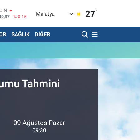
°
COIN
27
Malatya
40,97
%-0.15
AR
436
%0.18
OR
SAĞLIK
DİĞER
O
510
%0.32
RLİN
811
%0.38
TIN
.55
%0
T100
79
%-14
rumu Tahmini
09 Ağustos Pazar
09:30