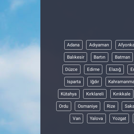
Adana
Adıyaman
Afyonka
Balıkesir
Bartın
Batman
Düzce
Edirne
Elazığ
E
Isparta
Iğdır
Kahramanma
Kütahya
Kırklareli
Kırıkkale
Ordu
Osmaniye
Rize
Saka
Van
Yalova
Yozgat