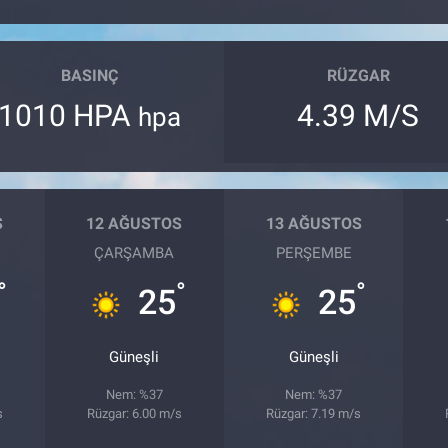
BASINÇ
RÜZGAR
1010 HPA
4.39 M/S
hpa
S
12 AĞUSTOS
13 AĞUSTOS
ÇARŞAMBA
PERŞEMBE
°
°
°
25
25
Güneşli
Güneşli
Nem: %37
Nem: %37
s
Rüzgar: 6.00 m/s
Rüzgar: 7.19 m/s