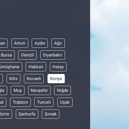
han
Artvin
Aydın
Ağrı
Bursa
Denizli
Diyarbakır
ümüşhane
Hakkari
Hatay
i
Kilis
Kocaeli
Konya
la
Muş
Nevşehir
Niğde
at
Trabzon
Tunceli
Uşak
İzmir
Şanlıurfa
Şırnak