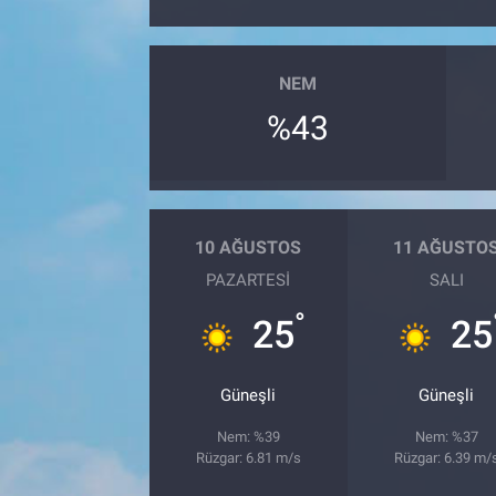
NEM
%43
10 AĞUSTOS
11 AĞUSTO
PAZARTESI
SALI
°
25
25
Güneşli
Güneşli
Nem: %39
Nem: %37
Rüzgar: 6.81 m/s
Rüzgar: 6.39 m/