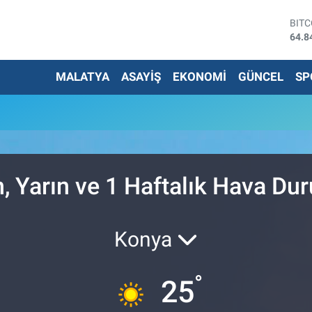
BIT
64.8
DOL
47,7
MALATYA
ASAYİŞ
EKONOMİ
GÜNCEL
SP
EUR
55,2
STE
64,4
G.AL
6660
BİS
13.7
 Yarın ve 1 Haftalık Hava Du
Konya
°
25