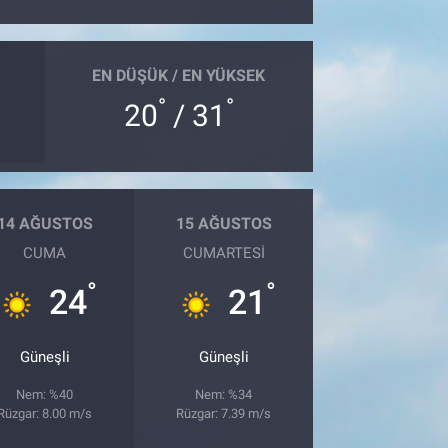
EN DÜŞÜK / EN YÜKSEK
°
°
20
/ 31
14 AĞUSTOS
15 AĞUSTOS
CUMA
CUMARTESI
°
°
24
21
Güneşli
Güneşli
Nem: %40
Nem: %34
Rüzgar: 8.00 m/s
Rüzgar: 7.39 m/s