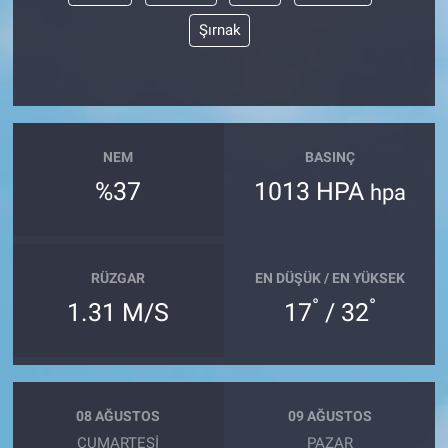
Şırnak
NEM
BASINÇ
%37
1013 HPA
hpa
RÜZGAR
EN DÜŞÜK / EN YÜKSEK
°
°
1.31 M/S
17
/ 32
08 AĞUSTOS
09 AĞUSTOS
CUMARTESI
PAZAR