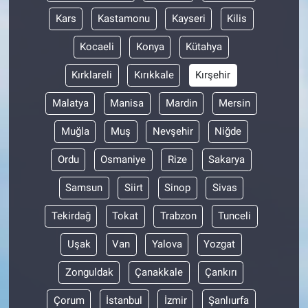
Kars
Kastamonu
Kayseri
Kilis
Kocaeli
Konya
Kütahya
Kırklareli
Kırıkkale
Kırşehir
Malatya
Manisa
Mardin
Mersin
Muğla
Muş
Nevşehir
Niğde
Ordu
Osmaniye
Rize
Sakarya
Samsun
Siirt
Sinop
Sivas
Tekirdağ
Tokat
Trabzon
Tunceli
Uşak
Van
Yalova
Yozgat
Zonguldak
Çanakkale
Çankırı
Çorum
İstanbul
İzmir
Şanlıurfa