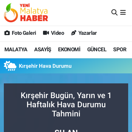
MALATYA
Malatya Nöbetçi Eczaneler
Foto Galeri
Video
Yazarlar
ASAYİŞ
Malatya Hava Durumu
MALATYA
ASAYİŞ
EKONOMİ
GÜNCEL
SPOR
GÜNCEL
MALATYA Namaz Vakitleri
Kırşehir Hava Durumu
SPOR
Malatya Trafik Yoğunluk Haritası
SAĞLIK
Süper Lig Puan Durumu ve Fikstür
Kırşehir Bugün, Yarın ve 1
DİĞER
Tüm Manşetler
Haftalık Hava Durumu
Tahmini
EKONOMİ
Son Dakika Haberleri
Haber Arşivi