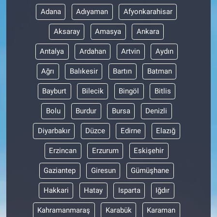
Adana
Adıyaman
Afyonkarahisar
Aksaray
Amasya
Ankara
Antalya
Ardahan
Artvin
Aydın
Ağrı
Balıkesir
Bartın
Batman
Bayburt
Bilecik
Bingöl
Bitlis
Bolu
Burdur
Bursa
Denizli
Diyarbakır
Düzce
Edirne
Elazığ
Erzincan
Erzurum
Eskişehir
Gaziantep
Giresun
Gümüşhane
Hakkari
Hatay
Isparta
Iğdır
Kahramanmaraş
Karabük
Karaman