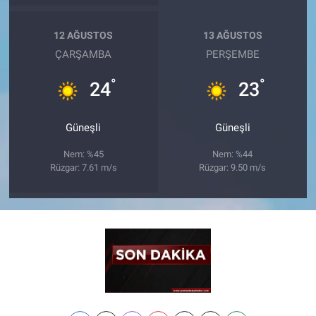
12 AĞUSTOS
13 AĞUSTOS
ÇARŞAMBA
PERŞEMBE
°
°
24
23
Güneşli
Güneşli
Nem: %45
Nem: %44
Rüzgar: 7.61 m/s
Rüzgar: 9.50 m/s