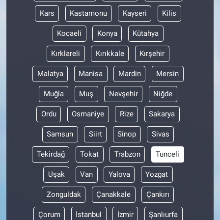
Kars
Kastamonu
Kayseri
Kilis
Kocaeli
Konya
Kütahya
Kırklareli
Kırıkkale
Kırşehir
Malatya
Manisa
Mardin
Mersin
Muğla
Muş
Nevşehir
Niğde
Ordu
Osmaniye
Rize
Sakarya
Samsun
Siirt
Sinop
Sivas
Tekirdağ
Tokat
Trabzon
Tunceli
Uşak
Van
Yalova
Yozgat
Zonguldak
Çanakkale
Çankırı
Çorum
İstanbul
İzmir
Şanlıurfa