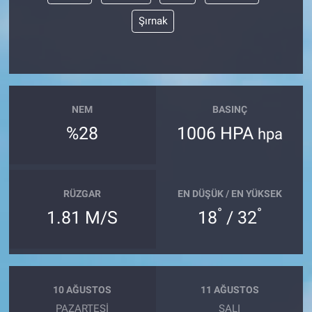
Şırnak
NEM
BASINÇ
%28
1006 HPA
hpa
RÜZGAR
EN DÜŞÜK / EN YÜKSEK
°
°
1.81 M/S
18
/ 32
10 AĞUSTOS
11 AĞUSTOS
PAZARTESI
SALI