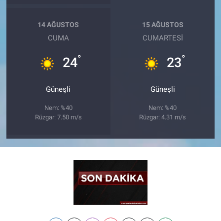
14 AĞUSTOS
15 AĞUSTOS
CUMA
CUMARTESI
°
°
24
23
Güneşli
Güneşli
Nem: %40
Nem: %40
Rüzgar: 7.50 m/s
Rüzgar: 4.31 m/s