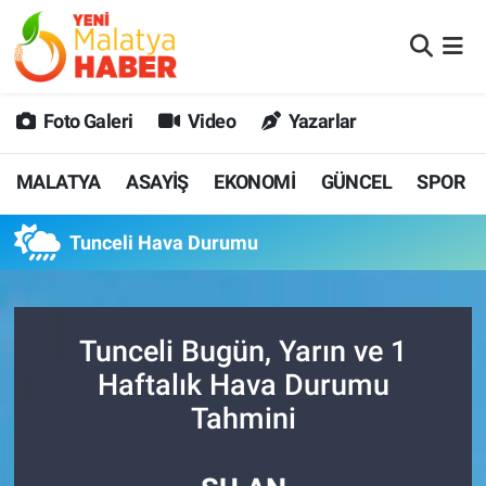
MALATYA
Malatya Nöbetçi Eczaneler
Foto Galeri
Video
Yazarlar
ASAYİŞ
Malatya Hava Durumu
MALATYA
ASAYİŞ
EKONOMİ
GÜNCEL
SPOR
GÜNCEL
MALATYA Namaz Vakitleri
Tunceli Hava Durumu
SPOR
Malatya Trafik Yoğunluk Haritası
SAĞLIK
Süper Lig Puan Durumu ve Fikstür
Tunceli Bugün, Yarın ve 1
DİĞER
Tüm Manşetler
Haftalık Hava Durumu
Tahmini
EKONOMİ
Son Dakika Haberleri
Haber Arşivi