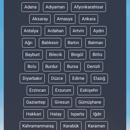
Adana
Adıyaman
Afyonkarahisar
Aksaray
Amasya
Ankara
Antalya
Ardahan
Artvin
Aydın
Ağrı
Balıkesir
Bartın
Batman
Bayburt
Bilecik
Bingöl
Bitlis
Bolu
Burdur
Bursa
Denizli
Diyarbakır
Düzce
Edirne
Elazığ
Erzincan
Erzurum
Eskişehir
Gaziantep
Giresun
Gümüşhane
Hakkari
Hatay
Isparta
Iğdır
Kahramanmaraş
Karabük
Karaman