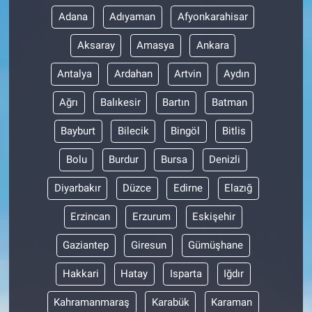
Adana
Adıyaman
Afyonkarahisar
Aksaray
Amasya
Ankara
Antalya
Ardahan
Artvin
Aydın
Ağrı
Balıkesir
Bartın
Batman
Bayburt
Bilecik
Bingöl
Bitlis
Bolu
Burdur
Bursa
Denizli
Diyarbakır
Düzce
Edirne
Elazığ
Erzincan
Erzurum
Eskişehir
Gaziantep
Giresun
Gümüşhane
Hakkari
Hatay
Isparta
Iğdır
Kahramanmaraş
Karabük
Karaman