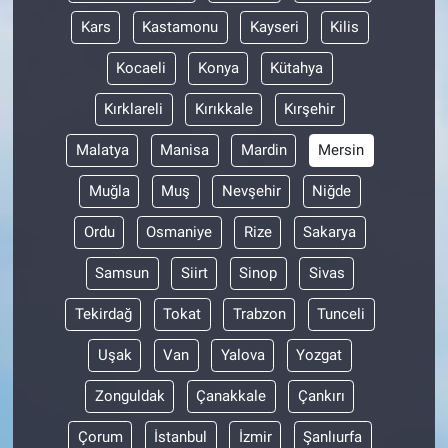
Kars
Kastamonu
Kayseri
Kilis
Kocaeli
Konya
Kütahya
Kırklareli
Kırıkkale
Kırşehir
Malatya
Manisa
Mardin
Mersin
Muğla
Muş
Nevşehir
Niğde
Ordu
Osmaniye
Rize
Sakarya
Samsun
Siirt
Sinop
Sivas
Tekirdağ
Tokat
Trabzon
Tunceli
Uşak
Van
Yalova
Yozgat
Zonguldak
Çanakkale
Çankırı
Çorum
İstanbul
İzmir
Şanlıurfa