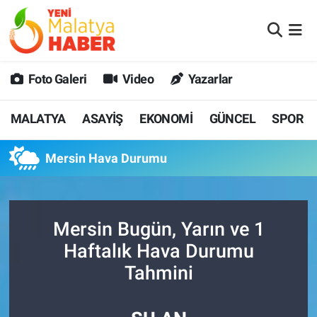
MALATYA
Malatya Nöbetçi Eczaneler
Foto Galeri
Video
Yazarlar
ASAYİŞ
Malatya Hava Durumu
MALATYA
ASAYİŞ
EKONOMİ
GÜNCEL
SPOR
GÜNCEL
MALATYA Namaz Vakitleri
Mersin Hava Durumu
SPOR
Malatya Trafik Yoğunluk Haritası
SAĞLIK
Süper Lig Puan Durumu ve Fikstür
Mersin Bugün, Yarın ve 1
DİĞER
Tüm Manşetler
Haftalık Hava Durumu
Tahmini
EKONOMİ
Son Dakika Haberleri
Haber Arşivi