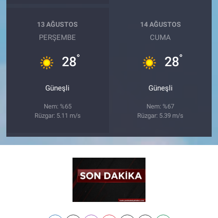
13 AĞUSTOS
14 AĞUSTOS
PERŞEMBE
CUMA
°
°
28
28
Güneşli
Güneşli
Nem: %65
Nem: %67
Rüzgar: 5.11 m/s
Rüzgar: 5.39 m/s