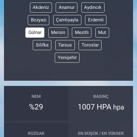
Akdeniz
Anamur
Aydıncık
Bozyazı
Çamlıyayla
Erdemli
Gülnar
Mersin
Mezitli
Mut
Silifke
Tarsus
Toroslar
Yenişehir
NEM
BASINÇ
%29
1007 HPA
hpa
RÜZGAR
EN DÜŞÜK / EN YÜKSEK