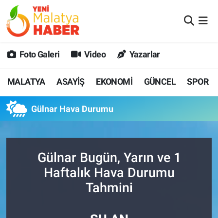
MALATYA
Malatya Nöbetçi Eczaneler
Foto Galeri
Video
Yazarlar
ASAYİŞ
Malatya Hava Durumu
MALATYA
ASAYİŞ
EKONOMİ
GÜNCEL
SPOR
GÜNCEL
MALATYA Namaz Vakitleri
Gülnar Hava Durumu
SPOR
Malatya Trafik Yoğunluk Haritası
SAĞLIK
Süper Lig Puan Durumu ve Fikstür
Gülnar Bugün, Yarın ve 1
DİĞER
Tüm Manşetler
Haftalık Hava Durumu
Tahmini
EKONOMİ
Son Dakika Haberleri
Haber Arşivi