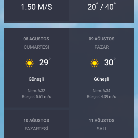
°
°
1.50 M/S
20
/ 40
08 AĞUSTOS
09 AĞUSTOS
CUMARTESI
PAZAR
°
°
29
30
Güneşli
Güneşli
Nem: %33
Nem: %34
Rüzgar: 5.61 m/s
Rüzgar: 4.39 m/s
10 AĞUSTOS
11 AĞUSTOS
PAZARTESI
SALI