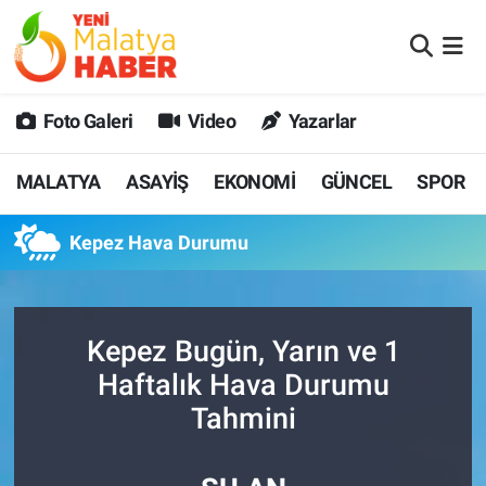
MALATYA
Malatya Nöbetçi Eczaneler
Foto Galeri
Video
Yazarlar
ASAYİŞ
Malatya Hava Durumu
MALATYA
ASAYİŞ
EKONOMİ
GÜNCEL
SPOR
GÜNCEL
MALATYA Namaz Vakitleri
Kepez Hava Durumu
SPOR
Malatya Trafik Yoğunluk Haritası
SAĞLIK
Süper Lig Puan Durumu ve Fikstür
Kepez Bugün, Yarın ve 1
DİĞER
Tüm Manşetler
Haftalık Hava Durumu
Tahmini
EKONOMİ
Son Dakika Haberleri
Haber Arşivi