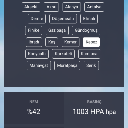
Akseki
Aksu
Alanya
Antalya
Demre
Döşemealtı
Elmalı
Finike
Gazipaşa
Gündoğmuş
İbradı
Kaş
Kemer
Kepez
Konyaaltı
Korkuteli
Kumluca
Manavgat
Muratpaşa
Serik
NEM
BASINÇ
%42
1003 HPA
hpa