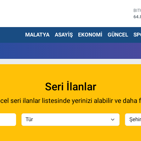
BI
64.
DO
47,
MALATYA
ASAYİŞ
EKONOMİ
GÜNCEL
SP
EU
55,
ST
64,
G.A
666
Bİ
13.
Seri İlanlar
el seri ilanlar listesinde yerinizi alabilir ve daha f