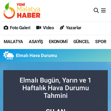
MALATYA
Malatya Nöbetçi Eczaneler
Foto Galeri
Video
Yazarlar
ASAYİŞ
Malatya Hava Durumu
MALATYA
ASAYİŞ
EKONOMİ
GÜNCEL
SPOR
GÜNCEL
MALATYA Namaz Vakitleri
Elmalı Hava Durumu
SPOR
Malatya Trafik Yoğunluk Haritası
SAĞLIK
Süper Lig Puan Durumu ve Fikstür
Elmalı Bugün, Yarın ve 1
DİĞER
Tüm Manşetler
Haftalık Hava Durumu
Tahmini
EKONOMİ
Son Dakika Haberleri
Haber Arşivi