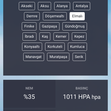
Akseki
Aksu
Alanya
Antalya
Demre
Döşemealtı
Elmalı
Finike
Gazipaşa
Gündoğmuş
İbradı
Kaş
Kemer
Kepez
Konyaaltı
Korkuteli
Kumluca
Manavgat
Muratpaşa
Serik
NEM
BASINÇ
%35
1011 HPA
hpa