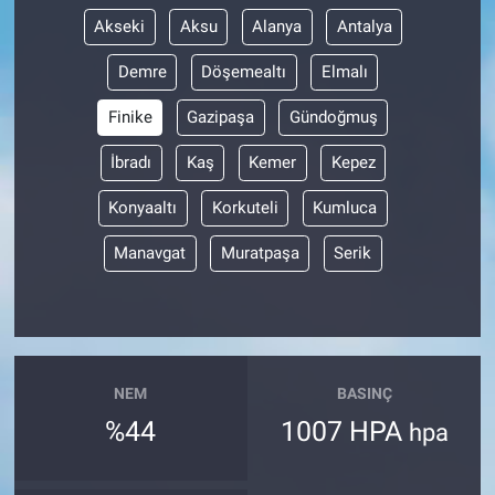
Akseki
Aksu
Alanya
Antalya
Demre
Döşemealtı
Elmalı
Finike
Gazipaşa
Gündoğmuş
İbradı
Kaş
Kemer
Kepez
Konyaaltı
Korkuteli
Kumluca
Manavgat
Muratpaşa
Serik
NEM
BASINÇ
%44
1007 HPA
hpa