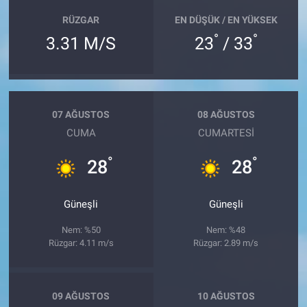
RÜZGAR
EN DÜŞÜK / EN YÜKSEK
°
°
3.31 M/S
23
/ 33
07 AĞUSTOS
08 AĞUSTOS
CUMA
CUMARTESI
°
°
28
28
Güneşli
Güneşli
Nem: %50
Nem: %48
Rüzgar: 4.11 m/s
Rüzgar: 2.89 m/s
09 AĞUSTOS
10 AĞUSTOS