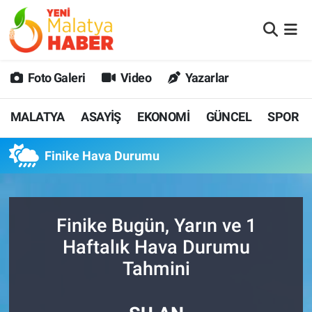
MALATYA
Malatya Nöbetçi Eczaneler
Foto Galeri
Video
Yazarlar
ASAYİŞ
Malatya Hava Durumu
MALATYA
ASAYİŞ
EKONOMİ
GÜNCEL
SPOR
GÜNCEL
MALATYA Namaz Vakitleri
Finike Hava Durumu
SPOR
Malatya Trafik Yoğunluk Haritası
SAĞLIK
Süper Lig Puan Durumu ve Fikstür
Finike Bugün, Yarın ve 1
DİĞER
Tüm Manşetler
Haftalık Hava Durumu
Tahmini
EKONOMİ
Son Dakika Haberleri
Haber Arşivi