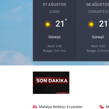
07 AĞUSTOS
08 AĞUSTO
CUMA
CUMARTESI
°
21
21
Güneşli
Güneşli
Nem: %40
Nem: %43
Rüzgar: 3.61 m/s
Rüzgar: 3.19 m/
Malatya Nöbetçi Eczaneler
M