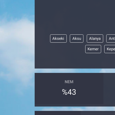
Akseki
Aksu
Alanya
Ant
Kemer
Kepe
NEM
%43