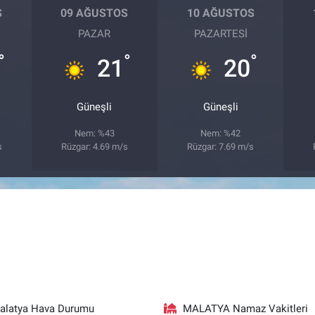
S
09 AĞUSTOS
10 AĞUSTOS
PAZAR
PAZARTESI
°
°
°
21
20
Güneşli
Güneşli
Nem: %43
Nem: %42
s
Rüzgar: 4.69 m/s
Rüzgar: 7.69 m/s
alatya Hava Durumu
MALATYA Namaz Vakitleri