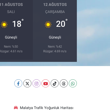
11 AĞUSTOS
12 AĞUSTOS
SALI
ÇARŞAMBA
°
°
18
20
Güneşli
Güneşli
Nem: %50
Nem: %42
Rüzgar: 4.61 m/s
Rüzgar: 4.69 m/s
Malatya Trafik Yoğunluk Haritası