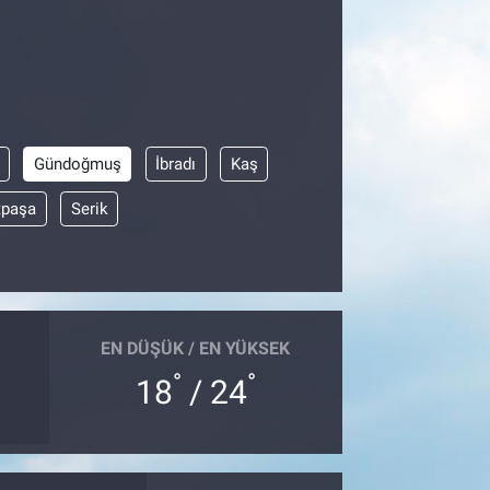
Gündoğmuş
İbradı
Kaş
tpaşa
Serik
EN DÜŞÜK / EN YÜKSEK
°
°
18
/ 24