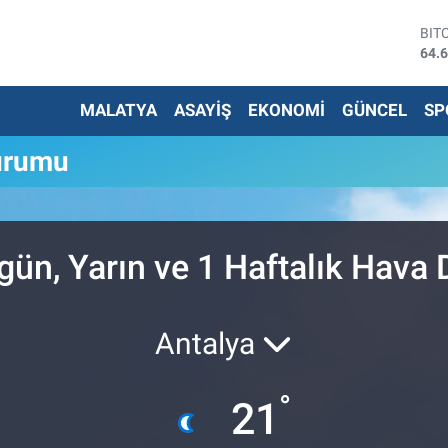
BIT
64.
DO
47,
MALATYA
ASAYİŞ
EKONOMİ
GÜNCEL
SP
EU
55,
STE
urumu
64,
G.A
650
BİS
13.
n, Yarın ve 1 Haftalık Hava
Antalya
°
21