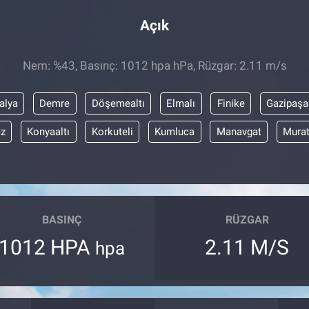
Açık
Nem: %43, Basınç: 1012 hpa hPa, Rüzgar: 2.11 m/s
alya
Demre
Döşemealtı
Elmalı
Finike
Gazipaşa
z
Konyaaltı
Korkuteli
Kumluca
Manavgat
Mura
BASINÇ
RÜZGAR
1012 HPA
2.11 M/S
hpa