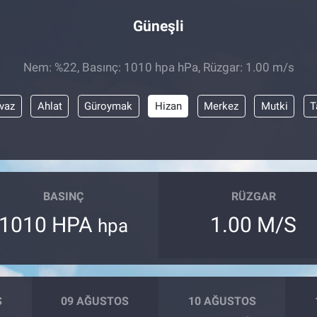
Güneşli
Nem: %22, Basınç: 1010 hpa hPa, Rüzgar: 1.00 m/s
vaz
Ahlat
Güroymak
Hizan
Merkez
Mutki
T
BASINÇ
RÜZGAR
1010 HPA
1.00 M/S
hpa
S
09 AĞUSTOS
10 AĞUSTOS