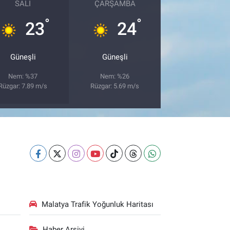
SALI
ÇARŞAMBA
°
°
23
24
Güneşli
Güneşli
Nem: %37
Nem: %26
Rüzgar: 7.89 m/s
Rüzgar: 5.69 m/s
Malatya Trafik Yoğunluk Haritası
Haber Arşivi