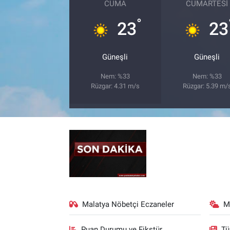
CUMA
CUMARTESI
°
23
23
Güneşli
Güneşli
Nem: %33
Nem: %33
Rüzgar: 4.31 m/s
Rüzgar: 5.39 m/
Malatya Nöbetçi Eczaneler
M
Puan Durumu ve Fikstür
Tü