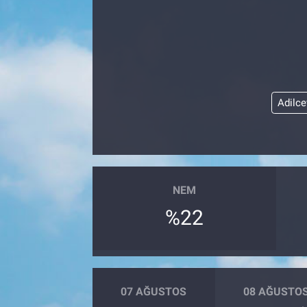
Adilce
NEM
%22
07 AĞUSTOS
08 AĞUSTO