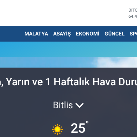
BIT
64.
DO
47,
MALATYA
ASAYİŞ
EKONOMİ
GÜNCEL
SP
EU
55,
STE
64,
G.A
651
BİS
13.
, Yarın ve 1 Haftalık Hava Du
Bitlis
°
25