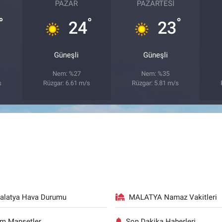
PAZAR
PAZARTESI
°
°
°
24
23
Güneşli
Güneşli
Nem: %27
Nem: %35
s
Rüzgar: 6.61 m/s
Rüzgar: 5.81 m/s
alatya Hava Durumu
MALATYA Namaz Vakitleri
m Manşetler
Son Dakika Haberleri