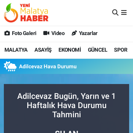
MALATYA
Malatya Nöbetçi Eczaneler
Foto Galeri
Video
Yazarlar
ASAYİŞ
Malatya Hava Durumu
MALATYA
ASAYİŞ
EKONOMİ
GÜNCEL
SPOR
GÜNCEL
MALATYA Namaz Vakitleri
Adilcevaz Hava Durumu
SPOR
Malatya Trafik Yoğunluk Haritası
SAĞLIK
Süper Lig Puan Durumu ve Fikstür
Adilcevaz Bugün, Yarın ve 1
DİĞER
Tüm Manşetler
Haftalık Hava Durumu
Tahmini
EKONOMİ
Son Dakika Haberleri
Haber Arşivi