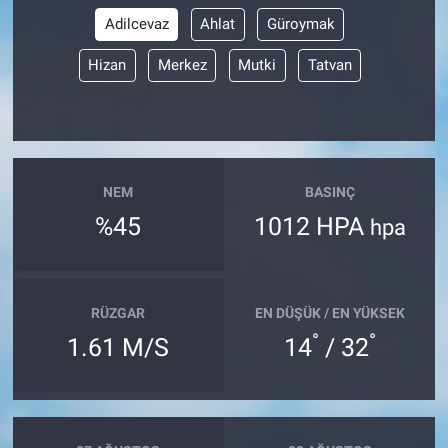
Adilcevaz
Ahlat
Güroymak
Hizan
Merkez
Mutki
Tatvan
NEM
BASINÇ
%45
1012 HPA
hpa
RÜZGAR
EN DÜŞÜK / EN YÜKSEK
°
°
1.61 M/S
14
/ 32