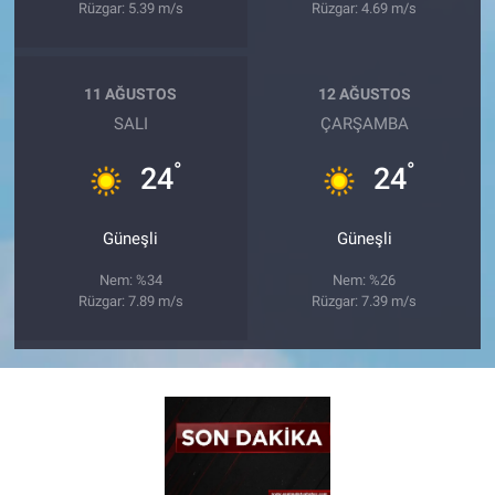
Rüzgar: 5.39 m/s
Rüzgar: 4.69 m/s
11 AĞUSTOS
12 AĞUSTOS
SALI
ÇARŞAMBA
°
°
24
24
Güneşli
Güneşli
Nem: %34
Nem: %26
Rüzgar: 7.89 m/s
Rüzgar: 7.39 m/s