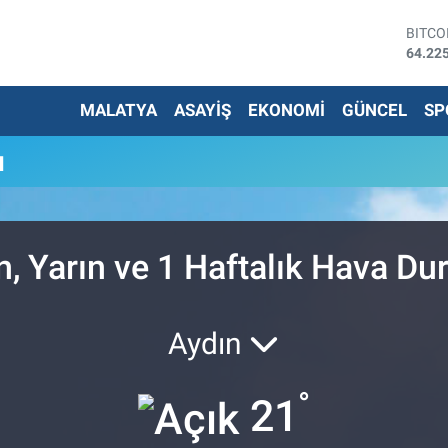
BITCO
64.22
DOLA
47,67
MALATYA
ASAYİŞ
EKONOMİ
GÜNCEL
SP
EURO
55,04
STERL
u
64,21
G.ALT
6510.
BİST1
13.79
n, Yarın ve 1 Haftalık Hava D
Aydın
°
21