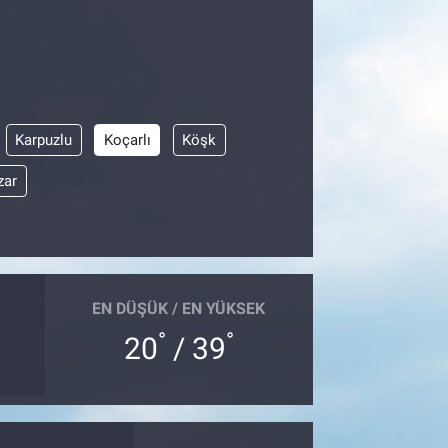
Karpuzlu
Koçarlı
Köşk
zar
EN DÜŞÜK / EN YÜKSEK
°
°
20
/ 39