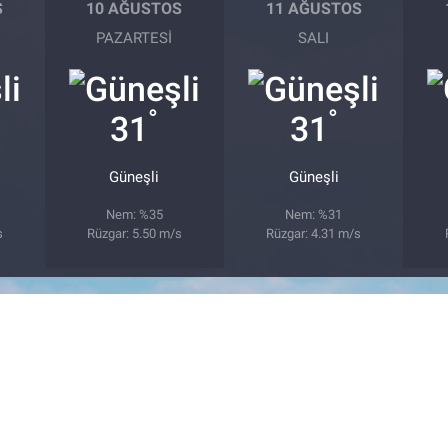
S
10 AĞUSTOS
11 AĞUSTOS
PAZARTESI
SALI
°
°
31
31
Güneşli
Güneşli
Nem: %35
Nem: %31
s
Rüzgar: 5.50 m/s
Rüzgar: 4.31 m/s