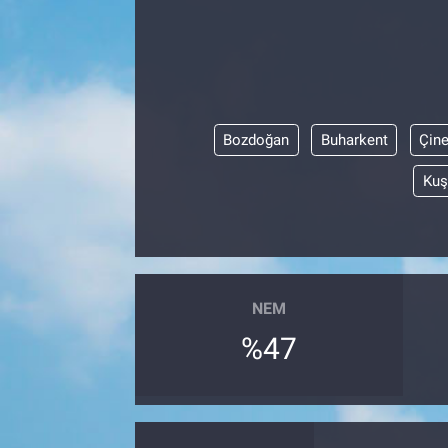
Bozdoğan
Buharkent
Çin
Kuş
NEM
%47