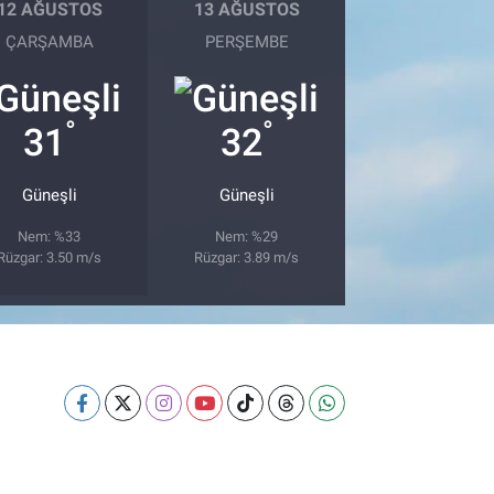
12 AĞUSTOS
13 AĞUSTOS
ÇARŞAMBA
PERŞEMBE
°
°
31
32
Güneşli
Güneşli
Nem: %33
Nem: %29
Rüzgar: 3.50 m/s
Rüzgar: 3.89 m/s