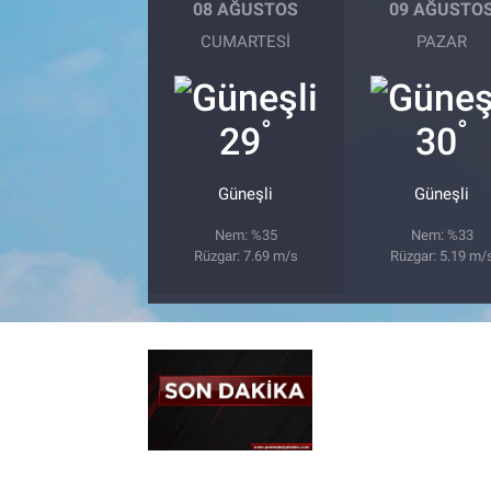
08 AĞUSTOS
09 AĞUSTO
CUMARTESI
PAZAR
°
°
29
30
Güneşli
Güneşli
Nem: %35
Nem: %33
Rüzgar: 7.69 m/s
Rüzgar: 5.19 m/