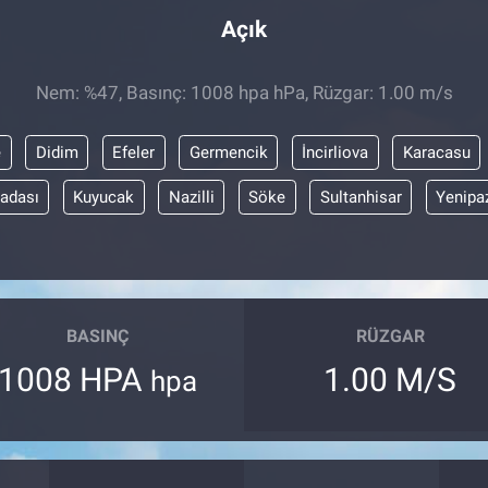
Açık
Nem: %47, Basınç: 1008 hpa hPa, Rüzgar: 1.00 m/s
e
Didim
Efeler
Germencik
İncirliova
Karacasu
adası
Kuyucak
Nazilli
Söke
Sultanhisar
Yenipa
BASINÇ
RÜZGAR
1008 HPA
1.00 M/S
hpa