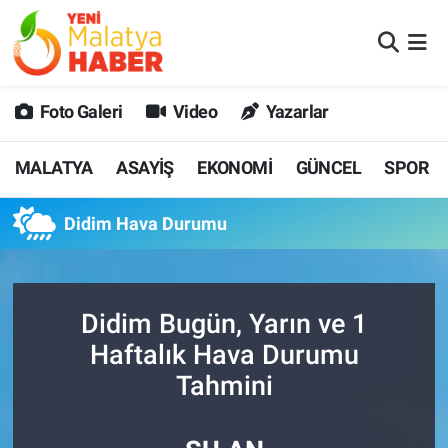
MALATYA
Malatya Nöbetçi Eczaneler
Foto Galeri
Video
Yazarlar
ASAYİŞ
Malatya Hava Durumu
MALATYA
ASAYİŞ
EKONOMİ
GÜNCEL
SPOR
GÜNCEL
MALATYA Namaz Vakitleri
Didim Hava Durumu
SPOR
Malatya Trafik Yoğunluk Haritası
SAĞLIK
Süper Lig Puan Durumu ve Fikstür
Didim Bugün, Yarın ve 1
DİĞER
Tüm Manşetler
Haftalık Hava Durumu
Tahmini
EKONOMİ
Son Dakika Haberleri
Haber Arşivi