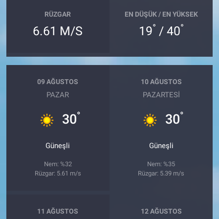
RÜZGAR
EN DÜŞÜK / EN YÜKSEK
°
°
6.61 M/S
19
/ 40
09 AĞUSTOS
10 AĞUSTOS
PAZAR
PAZARTESI
°
°
30
30
Güneşli
Güneşli
Nem: %32
Nem: %35
Rüzgar: 5.61 m/s
Rüzgar: 5.39 m/s
11 AĞUSTOS
12 AĞUSTOS