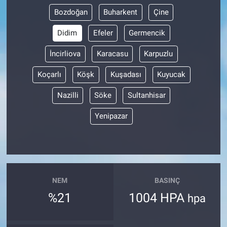
Bozdoğan
Buharkent
Çine
Didim
Efeler
Germencik
İncirliova
Karacasu
Karpuzlu
Koçarlı
Köşk
Kuşadası
Kuyucak
Nazilli
Söke
Sultanhisar
Yenipazar
NEM
BASINÇ
%21
1004 HPA
hpa