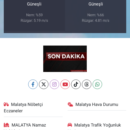
Güneşli
Güneşli
Nem: %59
Nem: %66
Rüzgar: 5.19 m/s
Rüzgar: 4.81 m/s
Malatya Nöbetçi
Malatya Hava Durumu
Eczaneler
MALATYA Namaz
Malatya Trafik Yoğunluk