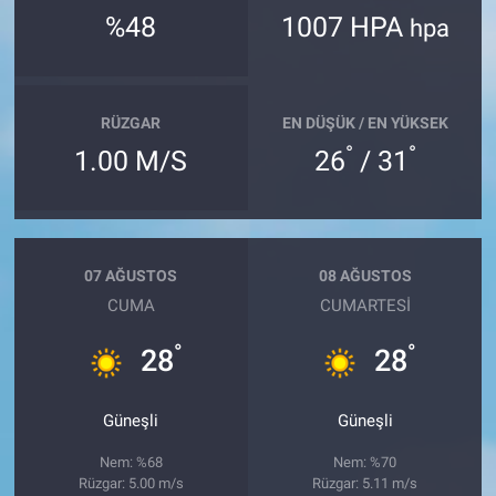
%48
1007 HPA
hpa
RÜZGAR
EN DÜŞÜK / EN YÜKSEK
°
°
1.00 M/S
26
/ 31
07 AĞUSTOS
08 AĞUSTOS
CUMA
CUMARTESI
°
°
28
28
Güneşli
Güneşli
Nem: %68
Nem: %70
Rüzgar: 5.00 m/s
Rüzgar: 5.11 m/s