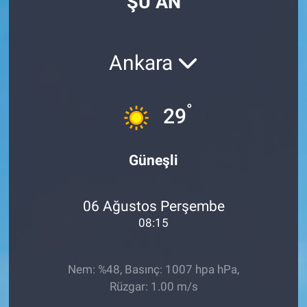
ŞU AN
Ankara
°
29
Güneşli
06 Ağustos Perşembe
08:15
Nem: %48, Basınç: 1007 hpa hPa,
Rüzgar: 1.00 m/s