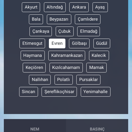
Akyurt
Altındağ
Ankara
Ayaş
Bala
Beypazarı
Çamlıdere
Çankaya
Çubuk
Elmadağ
Etimesgut
Evren
Gölbaşı
Güdül
Haymana
Kahramankazan
Kalecik
Keçiören
Kızılcahamam
Mamak
Nallıhan
Polatlı
Pursaklar
Sincan
Şereflikoçhisar
Yenimahalle
NEM
BASINÇ