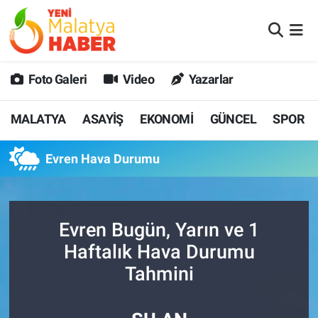
MALATYA
Malatya Nöbetçi Eczaneler
Foto Galeri
Video
Yazarlar
ASAYİŞ
Malatya Hava Durumu
MALATYA
ASAYİŞ
EKONOMİ
GÜNCEL
SPOR
GÜNCEL
MALATYA Namaz Vakitleri
Evren Hava Durumu
SPOR
Malatya Trafik Yoğunluk Haritası
SAĞLIK
Süper Lig Puan Durumu ve Fikstür
Evren Bugün, Yarın ve 1
DİĞER
Tüm Manşetler
Haftalık Hava Durumu
Tahmini
EKONOMİ
Son Dakika Haberleri
Haber Arşivi