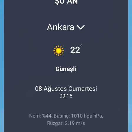
ŞU AN
Ankara
°
22
Güneşli
08 Ağustos Cumartesi
09:15
Nem: %44, Basınç: 1010 hpa hPa,
Rüzgar: 2.19 m/s