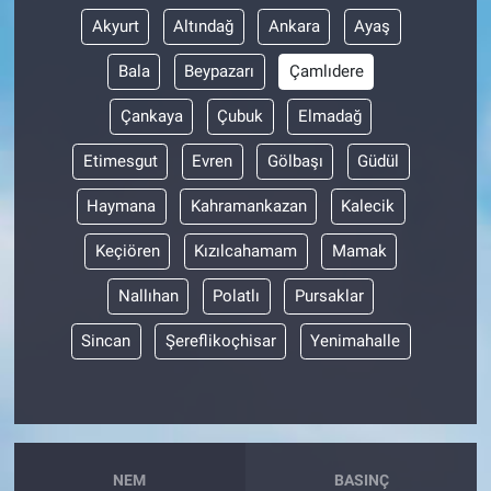
Akyurt
Altındağ
Ankara
Ayaş
Bala
Beypazarı
Çamlıdere
Çankaya
Çubuk
Elmadağ
Etimesgut
Evren
Gölbaşı
Güdül
Haymana
Kahramankazan
Kalecik
Keçiören
Kızılcahamam
Mamak
Nallıhan
Polatlı
Pursaklar
Sincan
Şereflikoçhisar
Yenimahalle
NEM
BASINÇ