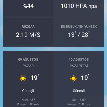
%44
1010 HPA
hpa
RÜZGAR
EN DÜŞÜK / EN YÜKSEK
°
°
2.19 M/S
13
/ 28
09 AĞUSTOS
10 AĞUSTOS
PAZAR
PAZARTESI
°
°
19
19
Güneşli
Güneşli
Nem: %57
Nem: %59
Rüzgar: 8.00 m/s
Rüzgar: 7.50 m/s