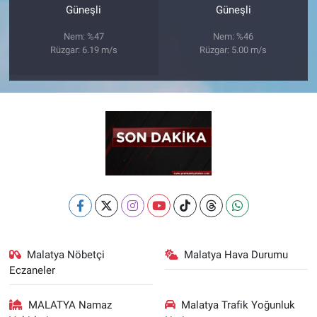
Güneşli
Güneşli
Nem: %47
Nem: %46
Rüzgar: 6.19 m/s
Rüzgar: 5.00 m/s
Malatya Nöbetçi
Malatya Hava Durumu
Eczaneler
MALATYA Namaz
Malatya Trafik Yoğunluk