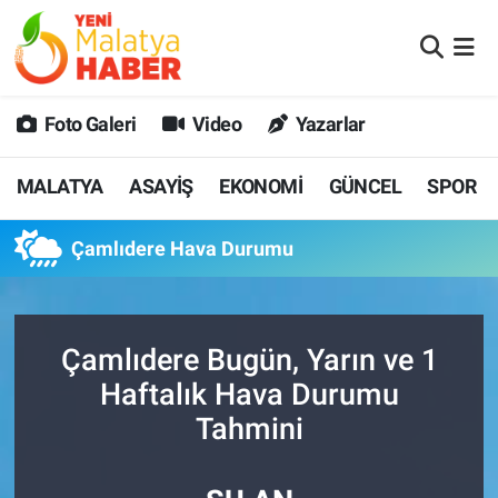
MALATYA
Malatya Nöbetçi Eczaneler
Foto Galeri
Video
Yazarlar
ASAYİŞ
Malatya Hava Durumu
MALATYA
ASAYİŞ
EKONOMİ
GÜNCEL
SPOR
GÜNCEL
MALATYA Namaz Vakitleri
Çamlıdere Hava Durumu
SPOR
Malatya Trafik Yoğunluk Haritası
SAĞLIK
Süper Lig Puan Durumu ve Fikstür
Çamlıdere Bugün, Yarın ve 1
DİĞER
Tüm Manşetler
Haftalık Hava Durumu
Tahmini
EKONOMİ
Son Dakika Haberleri
Haber Arşivi