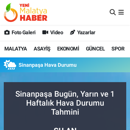
MALATYA
Malatya Nöbetçi Eczaneler
Foto Galeri
Video
Yazarlar
ASAYİŞ
Malatya Hava Durumu
MALATYA
ASAYİŞ
EKONOMİ
GÜNCEL
SPOR
GÜNCEL
MALATYA Namaz Vakitleri
Sinanpaşa Hava Durumu
SPOR
Malatya Trafik Yoğunluk Haritası
SAĞLIK
Süper Lig Puan Durumu ve Fikstür
Sinanpaşa Bugün, Yarın ve 1
DİĞER
Tüm Manşetler
Haftalık Hava Durumu
Tahmini
EKONOMİ
Son Dakika Haberleri
Haber Arşivi