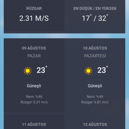
RÜZGAR
EN DÜŞÜK / EN YÜKSEK
°
°
2.31 M/S
17
/ 32
09 AĞUSTOS
10 AĞUSTOS
PAZAR
PAZARTESI
°
°
23
23
Güneşli
Güneşli
Nem: %46
Nem: %49
Rüzgar: 6.31 m/s
Rüzgar: 6.81 m/s
11 AĞUSTOS
12 AĞUSTOS