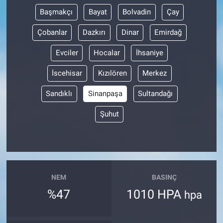
Başmakçı
Bayat
Bolvadin
Çay
Çobanlar
Dazkırı
Dinar
Emirdağ
Evciler
Hocalar
İhsaniye
İscehisar
Kızılören
Merkez
Sandıklı
Sinanpaşa
Sultandağı
Şuhut
NEM
BASINÇ
%47
1010 HPA
hpa