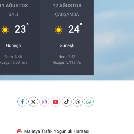
11 AĞUSTOS
12 AĞUSTOS
SALI
ÇARŞAMBA
°
°
23
24
Güneşli
Güneşli
Nem: %46
Nem: %43
Rüzgar: 6.00 m/s
Rüzgar: 5.11 m/s
Malatya Trafik Yoğunluk Haritası