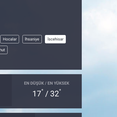
Hocalar
İhsaniye
İscehisar
hut
EN DÜŞÜK / EN YÜKSEK
°
°
17
/ 32