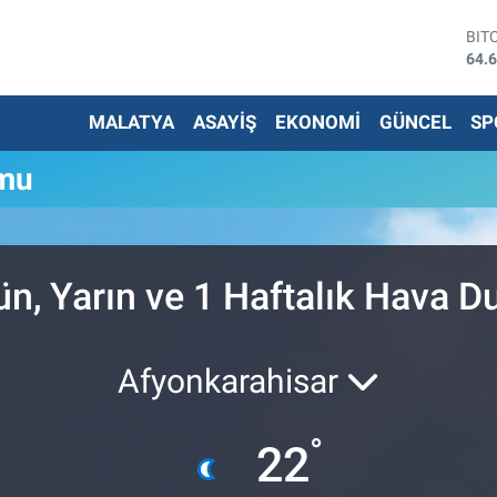
BIT
64.
DO
47,
MALATYA
ASAYİŞ
EKONOMİ
GÜNCEL
SP
EU
55,
STE
umu
64,
G.A
650
BİS
13.
ün, Yarın ve 1 Haftalık Hava 
Afyonkarahisar
°
22