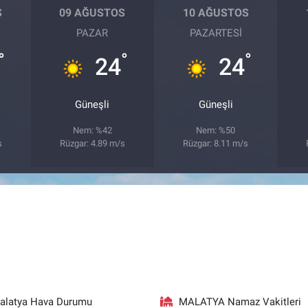
S
09 AĞUSTOS
10 AĞUSTOS
PAZAR
PAZARTESI
°
°
°
24
24
Güneşli
Güneşli
Nem: %42
Nem: %50
s
Rüzgar: 4.89 m/s
Rüzgar: 8.11 m/s
alatya Hava Durumu
MALATYA Namaz Vakitleri