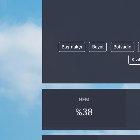
Başmakçı
Bayat
Bolvadin
Kızı
NEM
%38