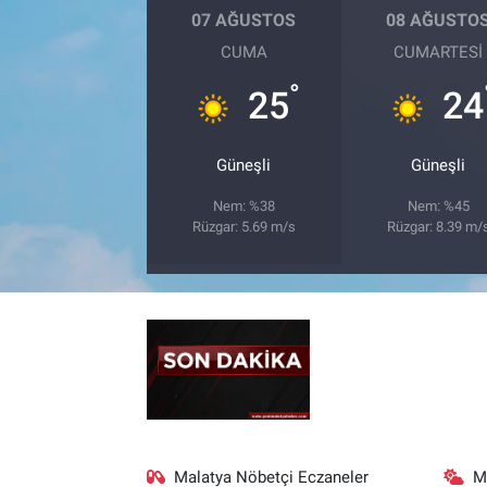
07 AĞUSTOS
08 AĞUSTO
CUMA
CUMARTESI
°
25
24
Güneşli
Güneşli
Nem: %38
Nem: %45
Rüzgar: 5.69 m/s
Rüzgar: 8.39 m/
Malatya Nöbetçi Eczaneler
M