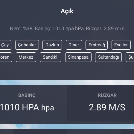
Açık
Nem: %38, Basınç: 1010 hpa hPa, Rüzgar: 2.89 m/s
Çay
Çobanlar
Dazkırı
Dinar
Emirdağ
Evciler
lören
Merkez
Sandıklı
Sinanpaşa
Sultandağı
Şu
BASINÇ
RÜZGAR
1010 HPA
2.89 M/S
hpa