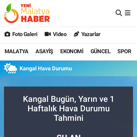
MALATYA
Malatya Nöbetçi Eczaneler
Foto Galeri
Video
Yazarlar
ASAYİŞ
Malatya Hava Durumu
MALATYA
ASAYİŞ
EKONOMİ
GÜNCEL
SPOR
GÜNCEL
MALATYA Namaz Vakitleri
Kangal Hava Durumu
SPOR
Malatya Trafik Yoğunluk Haritası
SAĞLIK
Süper Lig Puan Durumu ve Fikstür
Kangal Bugün, Yarın ve 1
DİĞER
Tüm Manşetler
Haftalık Hava Durumu
Tahmini
EKONOMİ
Son Dakika Haberleri
Haber Arşivi