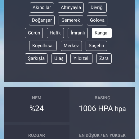
Akıncılar
Altınyayla
Divriği
Doğanşar
Gemerek
Gölova
Gürün
Hafik
İmranlı
Kangal
Koyulhisar
Merkez
Suşehri
Şarkışla
Ulaş
Yıldızeli
Zara
NEM
BASINÇ
%24
1006 HPA
hpa
RÜZGAR
EN DÜŞÜK / EN YÜKSEK