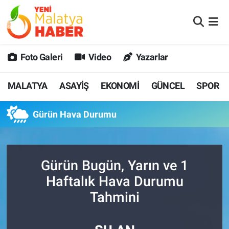
MALATYA
Malatya Nöbetçi Eczaneler
Foto Galeri
Video
Yazarlar
ASAYİŞ
Malatya Hava Durumu
MALATYA
ASAYİŞ
EKONOMİ
GÜNCEL
SPOR
GÜNCEL
MALATYA Namaz Vakitleri
Gürün Hava Durumu
SPOR
Malatya Trafik Yoğunluk Haritası
SAĞLIK
Süper Lig Puan Durumu ve Fikstür
Gürün Bugün, Yarın ve 1
DİĞER
Tüm Manşetler
Haftalık Hava Durumu
Tahmini
EKONOMİ
Son Dakika Haberleri
Haber Arşivi