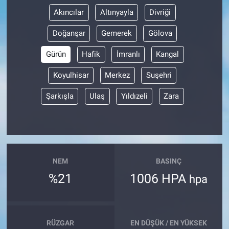
Akıncılar
Altınyayla
Divriği
Doğanşar
Gemerek
Gölova
Gürün
Hafik
İmranlı
Kangal
Koyulhisar
Merkez
Suşehri
Şarkışla
Ulaş
Yıldızeli
Zara
NEM
BASINÇ
%21
1006 HPA
hpa
RÜZGAR
EN DÜŞÜK / EN YÜKSEK