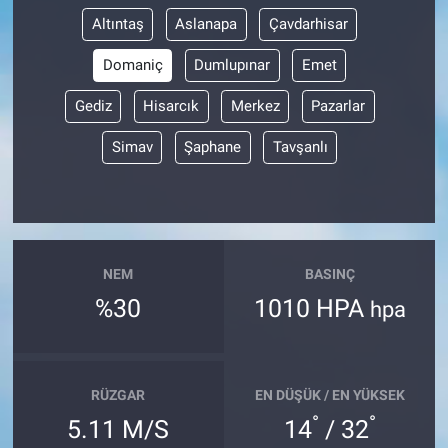
Altıntaş
Aslanapa
Çavdarhisar
Domaniç
Dumlupınar
Emet
Gediz
Hisarcık
Merkez
Pazarlar
Simav
Şaphane
Tavşanlı
NEM
BASINÇ
%30
1010 HPA
hpa
RÜZGAR
EN DÜŞÜK / EN YÜKSEK
°
°
5.11 M/S
14
/ 32