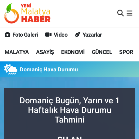
MALATYA
Malatya Nöbetçi Eczaneler
Foto Galeri
Video
Yazarlar
ASAYİŞ
Malatya Hava Durumu
MALATYA
ASAYİŞ
EKONOMİ
GÜNCEL
SPOR
GÜNCEL
MALATYA Namaz Vakitleri
Domaniç Hava Durumu
SPOR
Malatya Trafik Yoğunluk Haritası
SAĞLIK
Süper Lig Puan Durumu ve Fikstür
Domaniç Bugün, Yarın ve 1
DİĞER
Tüm Manşetler
Haftalık Hava Durumu
Tahmini
EKONOMİ
Son Dakika Haberleri
Haber Arşivi