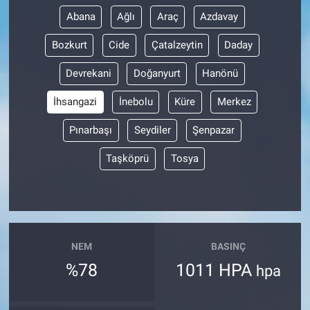
Abana
Ağlı
Araç
Azdavay
Bozkurt
Cide
Çatalzeytin
Daday
Devrekani
Doğanyurt
Hanönü
İhsangazi
İnebolu
Küre
Merkez
Pınarbaşı
Seydiler
Şenpazar
Taşköprü
Tosya
NEM
BASINÇ
%78
1011 HPA
hpa