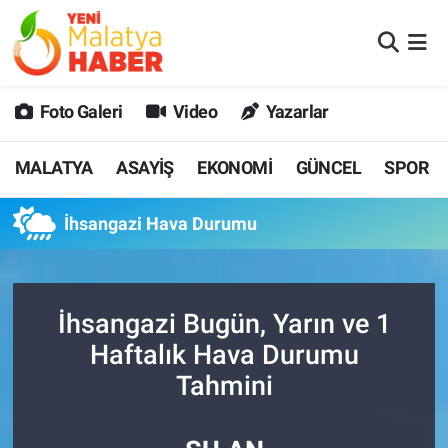
MALATYA
Malatya Nöbetçi Eczaneler
Foto Galeri
Video
Yazarlar
ASAYİŞ
Malatya Hava Durumu
MALATYA
ASAYİŞ
EKONOMİ
GÜNCEL
SPOR
GÜNCEL
MALATYA Namaz Vakitleri
İhsangazi Hava Durumu
SPOR
Malatya Trafik Yoğunluk Haritası
SAĞLIK
Süper Lig Puan Durumu ve Fikstür
İhsangazi Bugün, Yarın ve 1
DİĞER
Tüm Manşetler
Haftalık Hava Durumu
Tahmini
EKONOMİ
Son Dakika Haberleri
Haber Arşivi