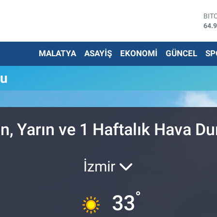
BIT
64.
DO
47,
MALATYA
ASAYİŞ
EKONOMİ
GÜNCEL
SP
EU
55,
STE
mu
64,
G.A
666
BİS
13.
n, Yarın ve 1 Haftalık Hava D
İzmir
°
33