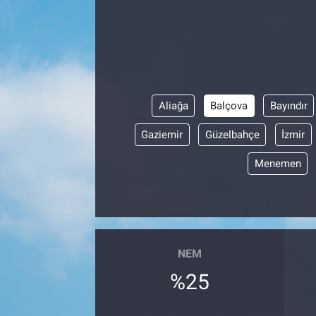
Aliağa
Balçova
Bayındır
Gaziemir
Güzelbahçe
İzmir
Menemen
NEM
%25