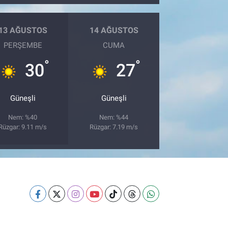
13 AĞUSTOS
14 AĞUSTOS
PERŞEMBE
CUMA
°
°
30
27
Güneşli
Güneşli
Nem: %40
Nem: %44
Rüzgar: 9.11 m/s
Rüzgar: 7.19 m/s