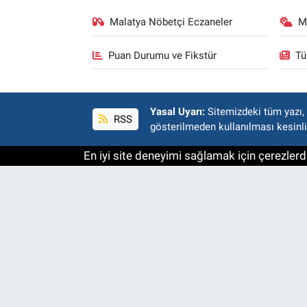
Malatya Nöbetçi Eczaneler
M
Puan Durumu ve Fikstür
Tü
Yasal Uyarı:
Sitemizdeki tüm yazı, r
RSS
gösterilmeden kullanılması kesinli
En iyi site deneyimi sağlamak için çerezlerde