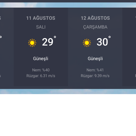
S
11 AĞUSTOS
12 AĞUSTOS
SALI
ÇARŞAMBA
°
°
°
29
30
Güneşli
Güneşli
Nem: %40
Nem: %41
s
Rüzgar: 6.31 m/s
Rüzgar: 9.39 m/s