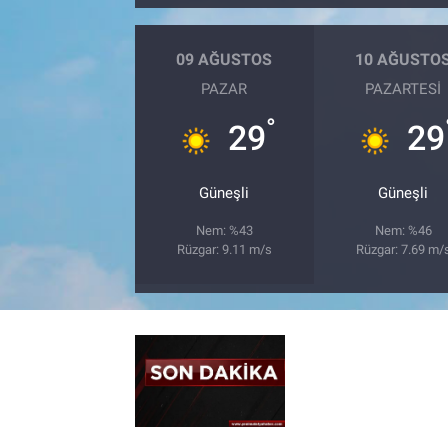
09 AĞUSTOS
10 AĞUSTO
PAZAR
PAZARTESI
°
29
29
Güneşli
Güneşli
Nem: %43
Nem: %46
Rüzgar: 9.11 m/s
Rüzgar: 7.69 m/