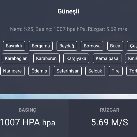
Güneşli
Nem: %25, Basınç: 1007 hpa hPa, Rüzgar: 5.69 m/s
Bayraklı
Bergama
Beydağ
Bornova
Buca
Çe
Karabağlar
Karaburun
Karşıyaka
Kemalpaşa
Kını
Narlıdere
Ödemiş
Seferihisar
Selçuk
Tire
Tor
BASINÇ
RÜZGAR
1007 HPA
5.69 M/S
hpa