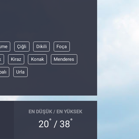
şme
Çiğli
Dikili
Foça
k
Kiraz
Konak
Menderes
balı
Urla
EN DÜŞÜK / EN YÜKSEK
°
°
20
/ 38