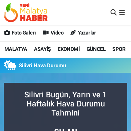
MALATYA
Malatya Nöbetçi Eczaneler
Foto Galeri
Video
Yazarlar
ASAYİŞ
Malatya Hava Durumu
MALATYA
ASAYİŞ
EKONOMİ
GÜNCEL
SPOR
GÜNCEL
MALATYA Namaz Vakitleri
Silivri Hava Durumu
SPOR
Malatya Trafik Yoğunluk Haritası
SAĞLIK
Süper Lig Puan Durumu ve Fikstür
Silivri Bugün, Yarın ve 1
DİĞER
Tüm Manşetler
Haftalık Hava Durumu
Tahmini
EKONOMİ
Son Dakika Haberleri
Haber Arşivi