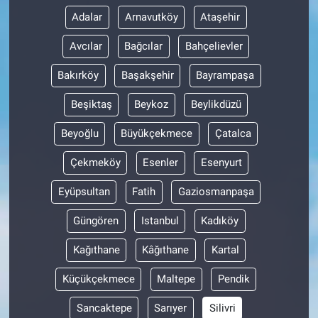
Adalar
Arnavutköy
Ataşehir
Avcılar
Bağcılar
Bahçelievler
Bakırköy
Başakşehir
Bayrampaşa
Beşiktaş
Beykoz
Beylikdüzü
Beyoğlu
Büyükçekmece
Çatalca
Çekmeköy
Esenler
Esenyurt
Eyüpsultan
Fatih
Gaziosmanpaşa
Güngören
Istanbul
Kadıköy
Kağıthane
Kâğıthane
Kartal
Küçükçekmece
Maltepe
Pendik
Sancaktepe
Sarıyer
Silivri