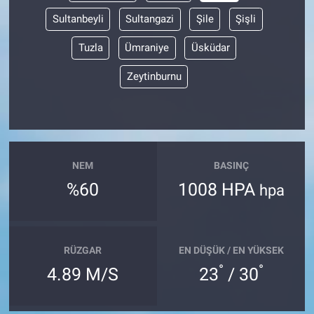
Sultanbeyli
Sultangazi
Şile
Şişli
Tuzla
Ümraniye
Üsküdar
Zeytinburnu
NEM
BASINÇ
%60
1008 HPA
hpa
RÜZGAR
EN DÜŞÜK / EN YÜKSEK
°
°
4.89 M/S
23
/ 30