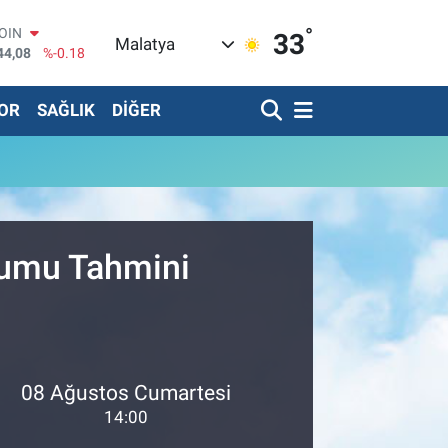
°
COIN
33
Malatya
44,08
%-0.18
AR
436
%0.18
OR
SAĞLIK
DİĞER
O
510
%0.32
RLİN
811
%0.38
TIN
.55
%0.03
T100
79
%-14
urumu Tahmini
08 Ağustos Cumartesi
14:00