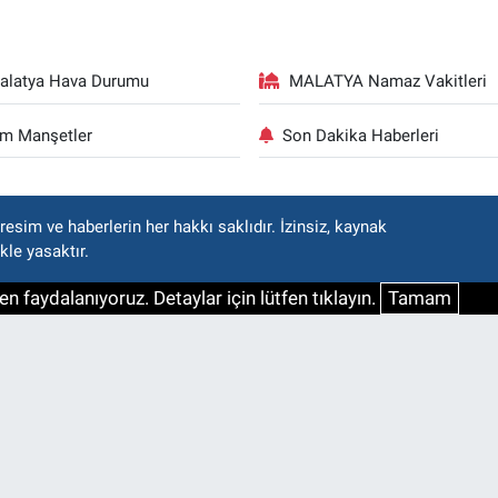
alatya Hava Durumu
MALATYA Namaz Vakitleri
m Manşetler
Son Dakika Haberleri
esim ve haberlerin her hakkı saklıdır. İzinsiz, kaynak
kle yasaktır.
n faydalanıyoruz. Detaylar için lütfen tıklayın.
Tamam