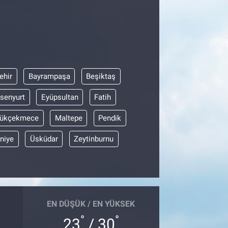
ehir
Bayrampaşa
Beşiktaş
senyurt
Eyüpsultan
Fatih
ükçekmece
Maltepe
Pendik
niye
Üsküdar
Zeytinburnu
EN DÜŞÜK / EN YÜKSEK
°
°
23
/ 30