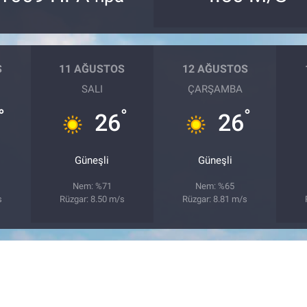
S
11 AĞUSTOS
12 AĞUSTOS
SALI
ÇARŞAMBA
°
°
°
26
26
Güneşli
Güneşli
Nem: %71
Nem: %65
s
Rüzgar: 8.50 m/s
Rüzgar: 8.81 m/s