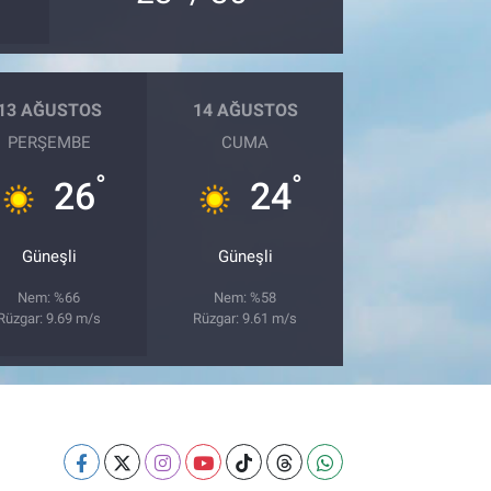
13 AĞUSTOS
14 AĞUSTOS
PERŞEMBE
CUMA
°
°
26
24
Güneşli
Güneşli
Nem: %66
Nem: %58
Rüzgar: 9.69 m/s
Rüzgar: 9.61 m/s