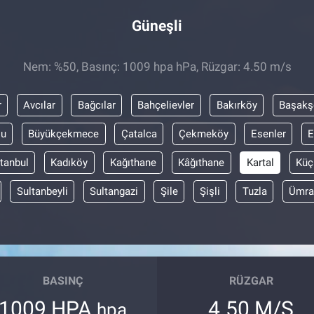
Güneşli
Nem: %50, Basınç: 1009 hpa hPa, Rüzgar: 4.50 m/s
r
Avcılar
Bağcılar
Bahçelievler
Bakırköy
Başakş
lu
Büyükçekmece
Çatalca
Çekmeköy
Esenler
E
stanbul
Kadıköy
Kağıthane
Kâğıthane
Kartal
Küç
Sultanbeyli
Sultangazi
Şile
Şişli
Tuzla
Ümra
BASINÇ
RÜZGAR
1009 HPA
4.50 M/S
hpa