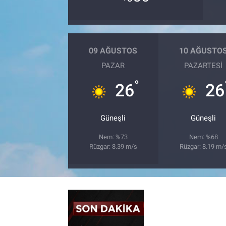
09 AĞUSTOS
10 AĞUSTO
PAZAR
PAZARTESI
°
26
26
Güneşli
Güneşli
Nem: %73
Nem: %68
Rüzgar: 8.39 m/s
Rüzgar: 8.19 m/