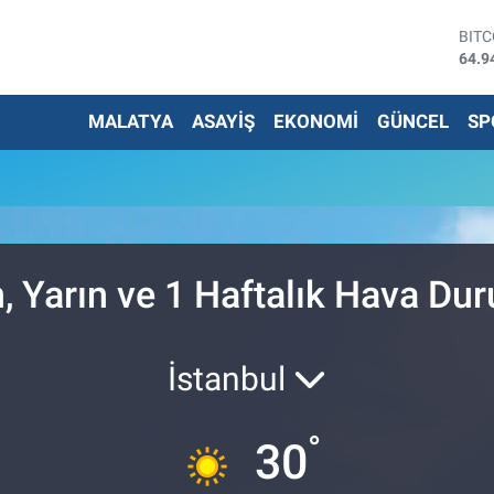
BIT
64.9
DOL
47,7
MALATYA
ASAYİŞ
EKONOMİ
GÜNCEL
SP
EUR
55,2
STE
64,4
G.AL
6660
BİS
13.7
, Yarın ve 1 Haftalık Hava D
İstanbul
°
30