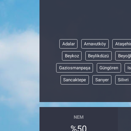
Adalar
Arnavutköy
Ataşehi
Beykoz
Beylikdüzü
Beyoğ
Gaziosmanpaşa
Güngören
I
Sancaktepe
Sarıyer
Silivri
NEM
%50