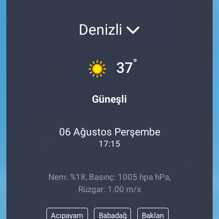
Denizli
°
37
Güneşli
06 Ağustos Perşembe
17:15
Nem: %18, Basınç: 1005 hpa hPa,
Rüzgar: 1.00 m/s
Acıpayam
Babadağ
Baklan