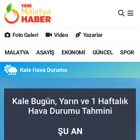
MALATYA
Malatya Nöbetçi Eczaneler
Foto Galeri
Video
Yazarlar
ASAYİŞ
Malatya Hava Durumu
MALATYA
ASAYİŞ
EKONOMİ
GÜNCEL
SPOR
GÜNCEL
MALATYA Namaz Vakitleri
Kale Hava Durumu
SPOR
Malatya Trafik Yoğunluk Haritası
SAĞLIK
Süper Lig Puan Durumu ve Fikstür
Kale Bugün, Yarın ve 1 Haftalık
DİĞER
Tüm Manşetler
Hava Durumu Tahmini
EKONOMİ
Son Dakika Haberleri
ŞU AN
Haber Arşivi