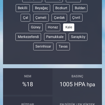
Bekilli
Beyağaç
Bozkurt
Buldan
Çal
Çameli
Çardak
Çivril
Güney
Honaz
Kale
Merkezefendi
Pamukkale
Sarayköy
Serinhisar
Tavas
NEM
BASINÇ
%18
1005 HPA
hpa
RÜZGAR
EN DÜŞÜK / EN YÜKSEK