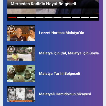
Mercedes Kadir'in Hayat Belgeseli
1
2
3
4
5
6
7
8
9
10
Lezzet Haritası Malatya'da
Malatya için Çal, Malatya için Söyle
Malatya Tarihi Belgeseli
Malatyalı Hamido'nun hikayesi