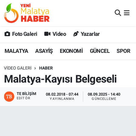
MALATYA
Malatya Nöbetçi Eczaneler
Foto Galeri
Video
Yazarlar
ASAYİŞ
Malatya Hava Durumu
MALATYA
ASAYİŞ
EKONOMİ
GÜNCEL
SPOR
GÜNCEL
MALATYA Namaz Vakitleri
VIDEO GALERI
HABER
SPOR
Malatya Trafik Yoğunluk Haritası
Malatya-Kayısı Belgeseli
SAĞLIK
Süper Lig Puan Durumu ve Fikstür
TE BILIŞIM
08.02.2018 - 07:44
08.09.2025 - 14:40
EDITÖR
YAYINLANMA
GÜNCELLEME
DİĞER
Tüm Manşetler
EKONOMİ
Son Dakika Haberleri
Haber Arşivi