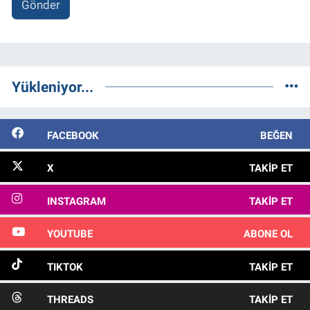
Gönder
Yükleniyor...
FACEBOOK
BEĞEN
X
TAKIP ET
INSTAGRAM
TAKIP ET
YOUTUBE
ABONE OL
TIKTOK
TAKIP ET
THREADS
TAKIP ET