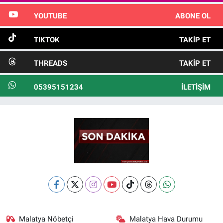
YOUTUBE
ABONE OL
TIKTOK
TAKIP ET
THREADS
TAKIP ET
05395151234
İLETIŞIM
Malatya Nöbetçi
Malatya Hava Durumu