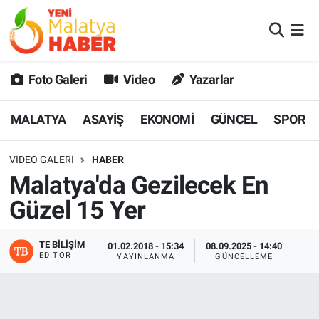
MALATYA
Malatya Nöbetçi Eczaneler
Foto Galeri
Video
Yazarlar
ASAYİŞ
Malatya Hava Durumu
MALATYA
ASAYİŞ
EKONOMİ
GÜNCEL
SPOR
GÜNCEL
MALATYA Namaz Vakitleri
VIDEO GALERI
HABER
SPOR
Malatya Trafik Yoğunluk Haritası
Malatya'da Gezilecek En
SAĞLIK
Süper Lig Puan Durumu ve Fikstür
Güzel 15 Yer
DİĞER
Tüm Manşetler
TE BILIŞIM
01.02.2018 - 15:34
08.09.2025 - 14:40
EDITÖR
YAYINLANMA
GÜNCELLEME
EKONOMİ
Son Dakika Haberleri
Haber Arşivi