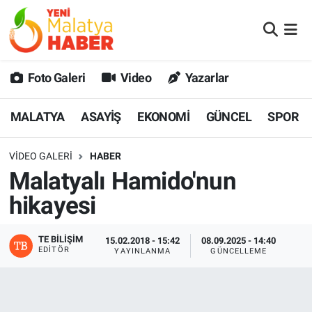
MALATYA
Malatya Nöbetçi Eczaneler
Foto Galeri
Video
Yazarlar
ASAYİŞ
Malatya Hava Durumu
MALATYA
ASAYİŞ
EKONOMİ
GÜNCEL
SPOR
GÜNCEL
MALATYA Namaz Vakitleri
VIDEO GALERI
HABER
SPOR
Malatya Trafik Yoğunluk Haritası
Malatyalı Hamido'nun
SAĞLIK
Süper Lig Puan Durumu ve Fikstür
hikayesi
DİĞER
Tüm Manşetler
TE BILIŞIM
15.02.2018 - 15:42
08.09.2025 - 14:40
EDITÖR
YAYINLANMA
GÜNCELLEME
EKONOMİ
Son Dakika Haberleri
Haber Arşivi