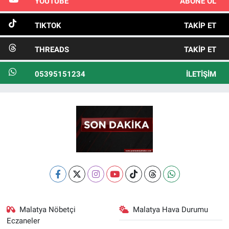
YOUTUBE
ABONE OL
TIKTOK
TAKIP ET
THREADS
TAKIP ET
05395151234
İLETIŞIM
Malatya Nöbetçi
Malatya Hava Durumu
Eczaneler