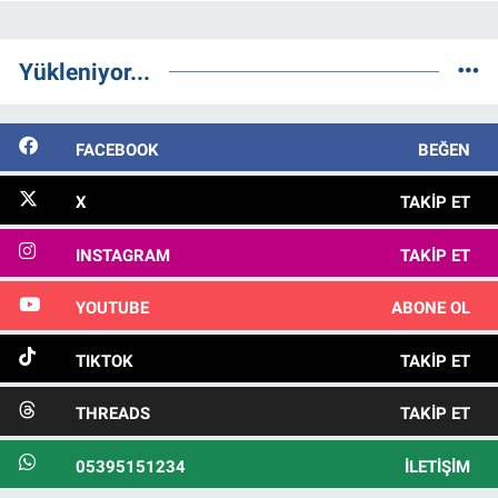
Yükleniyor...
FACEBOOK
BEĞEN
X
TAKIP ET
INSTAGRAM
TAKIP ET
YOUTUBE
ABONE OL
TIKTOK
TAKIP ET
THREADS
TAKIP ET
05395151234
İLETIŞIM