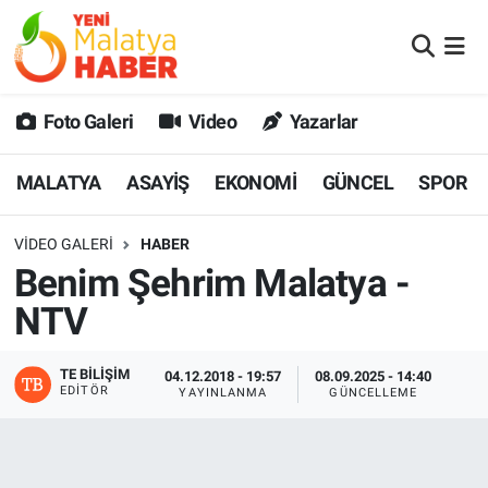
MALATYA
Malatya Nöbetçi Eczaneler
Foto Galeri
Video
Yazarlar
ASAYİŞ
Malatya Hava Durumu
MALATYA
ASAYİŞ
EKONOMİ
GÜNCEL
SPOR
GÜNCEL
MALATYA Namaz Vakitleri
VIDEO GALERI
HABER
SPOR
Malatya Trafik Yoğunluk Haritası
Benim Şehrim Malatya -
SAĞLIK
Süper Lig Puan Durumu ve Fikstür
NTV
DİĞER
Tüm Manşetler
TE BILIŞIM
04.12.2018 - 19:57
08.09.2025 - 14:40
EDITÖR
YAYINLANMA
GÜNCELLEME
EKONOMİ
Son Dakika Haberleri
Haber Arşivi