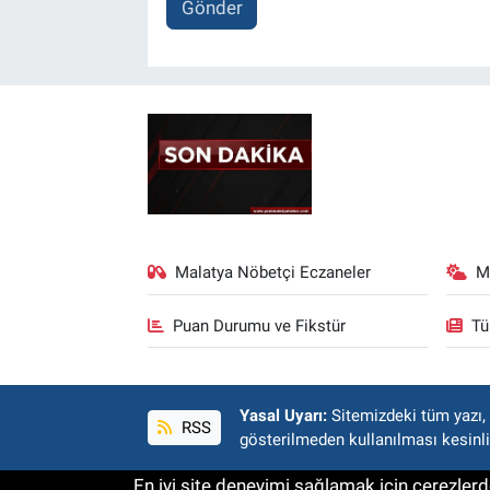
Gönder
Malatya Nöbetçi Eczaneler
M
Puan Durumu ve Fikstür
Tü
Yasal Uyarı:
Sitemizdeki tüm yazı, r
RSS
gösterilmeden kullanılması kesinli
En iyi site deneyimi sağlamak için çerezlerde