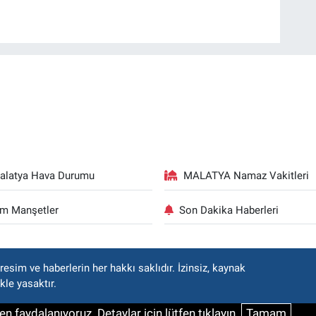
alatya Hava Durumu
MALATYA Namaz Vakitleri
m Manşetler
Son Dakika Haberleri
esim ve haberlerin her hakkı saklıdır. İzinsiz, kaynak
kle yasaktır.
n faydalanıyoruz. Detaylar için lütfen tıklayın.
Tamam