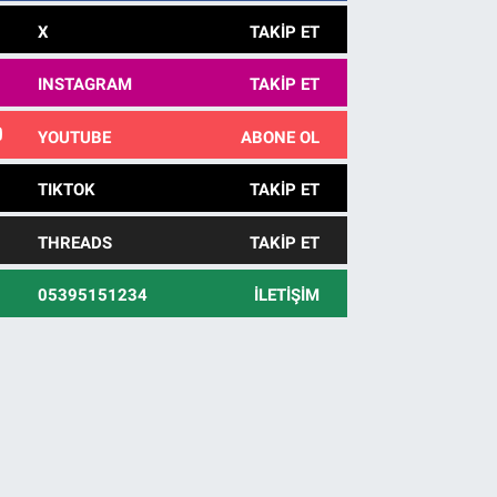
X
TAKIP ET
INSTAGRAM
TAKIP ET
YOUTUBE
ABONE OL
TIKTOK
TAKIP ET
THREADS
TAKIP ET
05395151234
İLETIŞIM