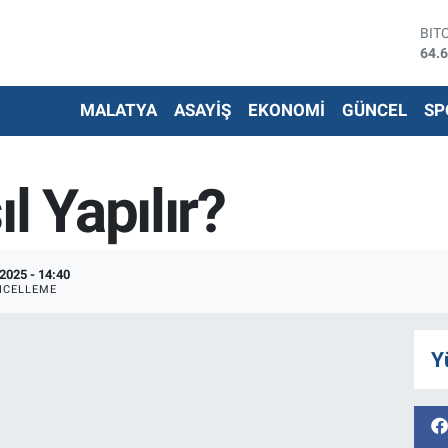
BIT
64.
DO
47,
MALATYA
ASAYİŞ
EKONOMİ
GÜNCEL
SP
EU
55,
STE
64,
l Yapılır?
G.A
651
BİS
13.
2025 - 14:40
NCELLEME
Y