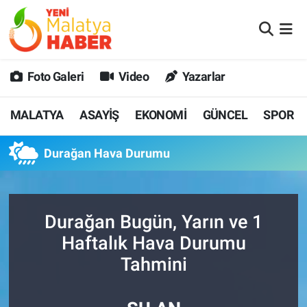
MALATYA
Malatya Nöbetçi Eczaneler
Foto Galeri
Video
Yazarlar
ASAYİŞ
Malatya Hava Durumu
MALATYA
ASAYİŞ
EKONOMİ
GÜNCEL
SPOR
GÜNCEL
MALATYA Namaz Vakitleri
Durağan Hava Durumu
SPOR
Malatya Trafik Yoğunluk Haritası
SAĞLIK
Süper Lig Puan Durumu ve Fikstür
Durağan Bugün, Yarın ve 1
DİĞER
Tüm Manşetler
Haftalık Hava Durumu
Tahmini
EKONOMİ
Son Dakika Haberleri
Haber Arşivi