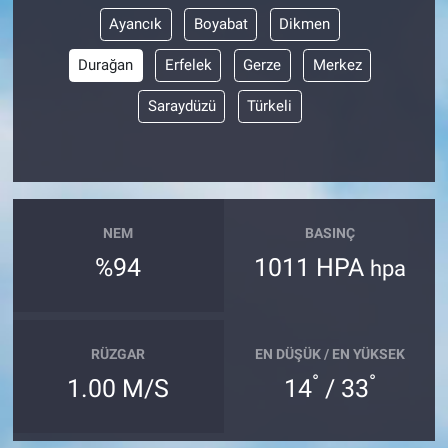
Ayancık
Boyabat
Dikmen
Durağan
Erfelek
Gerze
Merkez
Saraydüzü
Türkeli
NEM
BASINÇ
%94
1011 HPA
hpa
RÜZGAR
EN DÜŞÜK / EN YÜKSEK
°
°
1.00 M/S
14
/ 33