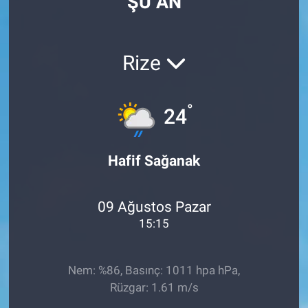
ŞU AN
Rize
°
24
Hafif Sağanak
09 Ağustos Pazar
15:15
Nem: %86, Basınç: 1011 hpa hPa,
Rüzgar: 1.61 m/s