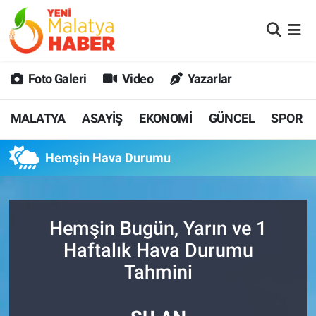
MALATYA
Malatya Nöbetçi Eczaneler
Foto Galeri
Video
Yazarlar
ASAYİŞ
Malatya Hava Durumu
MALATYA
ASAYİŞ
EKONOMİ
GÜNCEL
SPOR
GÜNCEL
MALATYA Namaz Vakitleri
Hemşin Hava Durumu
SPOR
Malatya Trafik Yoğunluk Haritası
SAĞLIK
Süper Lig Puan Durumu ve Fikstür
Hemşin Bugün, Yarın ve 1
DİĞER
Tüm Manşetler
Haftalık Hava Durumu
Tahmini
EKONOMİ
Son Dakika Haberleri
Haber Arşivi