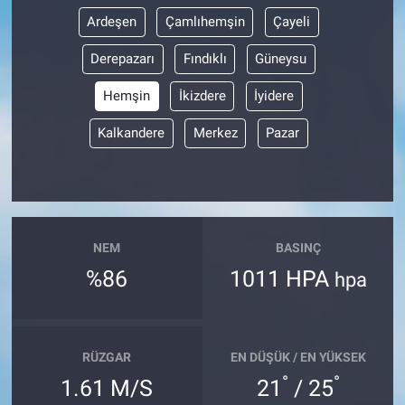
Ardeşen
Çamlıhemşin
Çayeli
Derepazarı
Fındıklı
Güneysu
Hemşin
İkizdere
İyidere
Kalkandere
Merkez
Pazar
NEM
BASINÇ
%86
1011 HPA
hpa
RÜZGAR
EN DÜŞÜK / EN YÜKSEK
°
°
1.61 M/S
21
/ 25