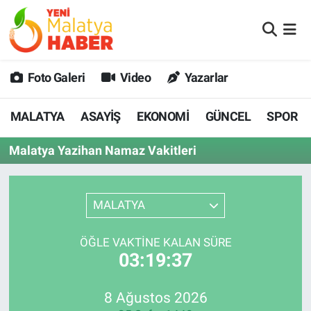
MALATYA
Malatya Nöbetçi Eczaneler
Foto Galeri
Video
Yazarlar
ASAYİŞ
Malatya Hava Durumu
MALATYA
ASAYİŞ
EKONOMİ
GÜNCEL
SPOR
GÜNCEL
MALATYA Namaz Vakitleri
Malatya Yazihan Namaz Vakitleri
SPOR
Malatya Trafik Yoğunluk Haritası
SAĞLIK
Süper Lig Puan Durumu ve Fikstür
MALATYA
DİĞER
Tüm Manşetler
ÖĞLE VAKTİNE KALAN SÜRE
03:19:37
EKONOMİ
Son Dakika Haberleri
8 Ağustos 2026
Haber Arşivi