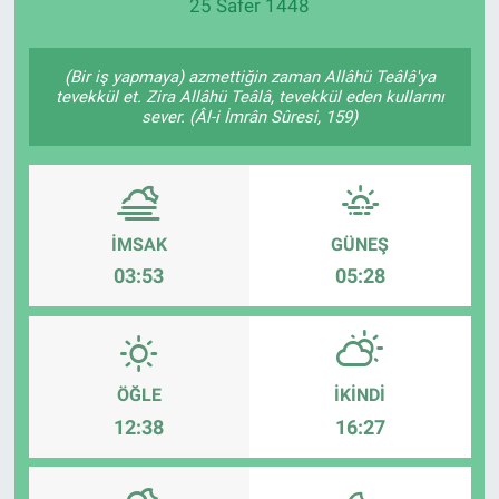
25 Safer 1448
(Bir iş yapmaya) azmettiğin zaman Allâhü Teâlâ'ya
tevekkül et. Zira Allâhü Teâlâ, tevekkül eden kullarını
sever. (Âl-i İmrân Sûresi, 159)
İMSAK
GÜNEŞ
03:53
05:28
ÖĞLE
İKINDI
12:38
16:27