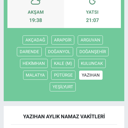
AKŞAM
YATSI
19:38
21:07
AKÇADAĞ
ARAPGİR
ARGUVAN
DARENDE
DOĞANYOL
DOĞANŞEHİR
HEKİMHAN
KALE (M)
KULUNCAK
MALATYA
PÜTÜRGE
YAZIHAN
YEŞİLYURT
YAZIHAN AYLIK NAMAZ VAKITLERI