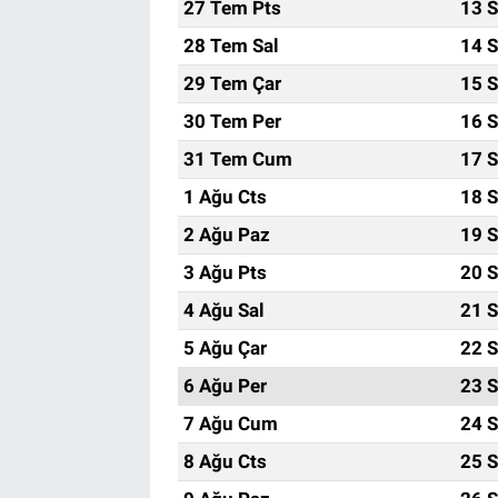
27 Tem Pts
13 S
28 Tem Sal
14 S
29 Tem Çar
15 S
30 Tem Per
16 S
31 Tem Cum
17 S
1 Ağu Cts
18 S
2 Ağu Paz
19 S
3 Ağu Pts
20 S
4 Ağu Sal
21 S
5 Ağu Çar
22 S
6 Ağu Per
23 S
7 Ağu Cum
24 S
8 Ağu Cts
25 S