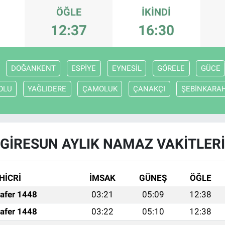
ÖĞLE
İKINDI
12:37
16:30
DOĞANKENT
ESPİYE
EYNESİL
GÖRELE
GÜCE
OLU
YAĞLIDERE
ÇAMOLUK
ÇANAKÇI
ŞEBİNKARA
GİRESUN AYLIK NAMAZ VAKITLERI
HİCRİ
İMSAK
GÜNEŞ
ÖĞLE
afer 1448
03:21
05:09
12:38
afer 1448
03:22
05:10
12:38