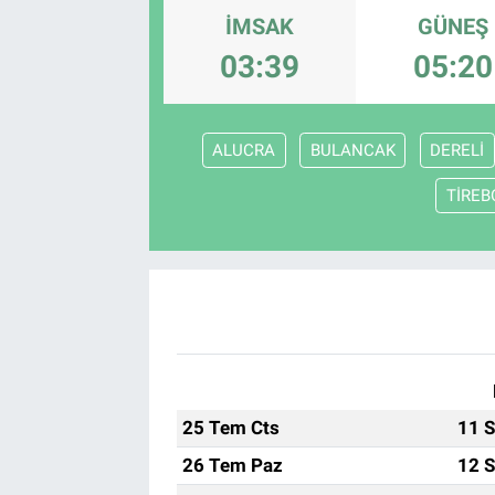
İMSAK
GÜNEŞ
03:39
05:20
ALUCRA
BULANCAK
DERELİ
TİREB
25 Tem Cts
11 S
26 Tem Paz
12 S