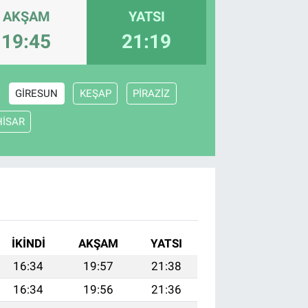
AKŞAM
YATSI
19:45
21:19
GİRESUN
KEŞAP
PİRAZİZ
HİSAR
İKINDI
AKŞAM
YATSI
16:34
19:57
21:38
16:34
19:56
21:36