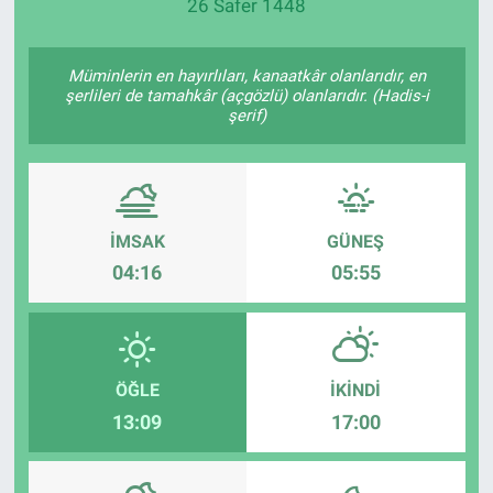
26 Safer 1448
Müminlerin en hayırlıları, kanaatkâr olanlarıdır, en
şerlileri de tamahkâr (açgözlü) olanlarıdır. (Hadis-i
şerif)
İMSAK
GÜNEŞ
04:16
05:55
ÖĞLE
İKINDI
13:09
17:00