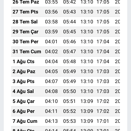
26 Tem Paz
03:55
05:42
13:10
17:05
20:28
27 Tem Pts
03:56
05:43
13:10
17:05
20:27
28 Tem Sal
03:58
05:44
13:10
17:05
20:26
29 Tem Çar
03:59
05:45
13:10
17:05
20:25
30 Tem Per
04:01
05:46
13:10
17:04
20:24
31 Tem Cum
04:02
05:47
13:10
17:04
20:23
1 Ağu Cts
04:04
05:48
13:10
17:04
20:22
2 Ağu Paz
04:05
05:49
13:10
17:03
20:21
3 Ağu Pts
04:07
05:49
13:10
17:03
20:20
4 Ağu Sal
04:08
05:50
13:10
17:03
20:19
5 Ağu Çar
04:10
05:51
13:09
17:02
20:17
6 Ağu Per
04:11
05:52
13:09
17:02
20:16
7 Ağu Cum
04:13
05:53
13:09
17:01
20:15
8 Ağu Cts
04:14
05:54
13:09
17:01
20:14