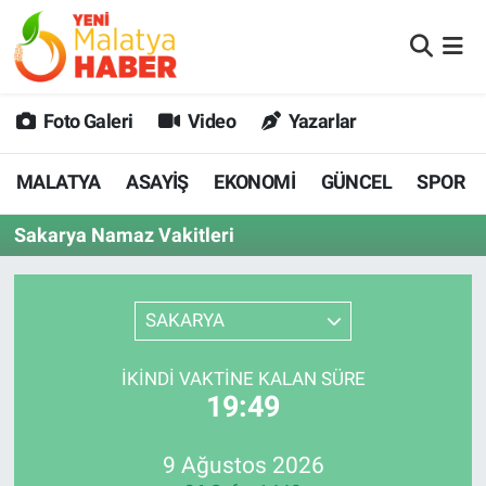
MALATYA
Malatya Nöbetçi Eczaneler
Foto Galeri
Video
Yazarlar
ASAYİŞ
Malatya Hava Durumu
MALATYA
ASAYİŞ
EKONOMİ
GÜNCEL
SPOR
GÜNCEL
MALATYA Namaz Vakitleri
Sakarya Namaz Vakitleri
SPOR
Malatya Trafik Yoğunluk Haritası
SAĞLIK
Süper Lig Puan Durumu ve Fikstür
SAKARYA
DİĞER
Tüm Manşetler
İKINDI VAKTİNE KALAN SÜRE
19:49
EKONOMİ
Son Dakika Haberleri
9 Ağustos 2026
Haber Arşivi