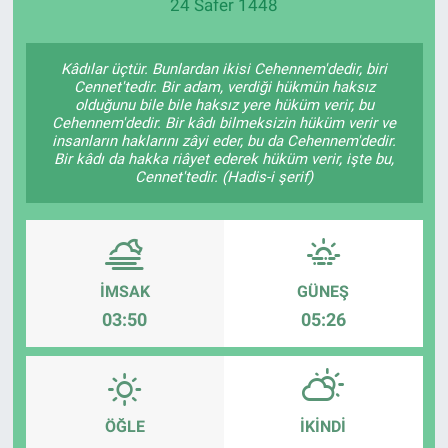
24 Safer 1448
Kâdılar üçtür. Bunlardan ikisi Cehennem'dedir, biri
Cennet'tedir. Bir adam, verdiği hükmün haksız
olduğunu bile bile haksız yere hüküm verir, bu
Cehennem'dedir. Bir kâdı bilmeksizin hüküm verir ve
insanların haklarını zâyi eder, bu da Cehennem'dedir.
Bir kâdı da hakka riâyet ederek hüküm verir, işte bu,
Cennet'tedir. (Hadis-i şerif)
İMSAK
GÜNEŞ
03:50
05:26
ÖĞLE
İKINDI