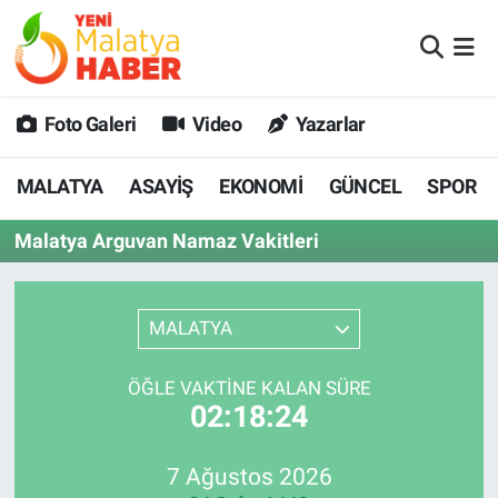
MALATYA
Malatya Nöbetçi Eczaneler
Foto Galeri
Video
Yazarlar
ASAYİŞ
Malatya Hava Durumu
MALATYA
ASAYİŞ
EKONOMİ
GÜNCEL
SPOR
GÜNCEL
MALATYA Namaz Vakitleri
Malatya Arguvan Namaz Vakitleri
SPOR
Malatya Trafik Yoğunluk Haritası
SAĞLIK
Süper Lig Puan Durumu ve Fikstür
MALATYA
DİĞER
Tüm Manşetler
ÖĞLE VAKTİNE KALAN SÜRE
02:18:24
EKONOMİ
Son Dakika Haberleri
7 Ağustos 2026
Haber Arşivi