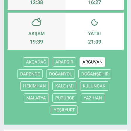
12:38
16:27
AKŞAM
YATSI
19:39
21:09
AKÇADAĞ
ARAPGİR
ARGUVAN
DARENDE
DOĞANYOL
DOĞANŞEHİR
HEKİMHAN
KALE (M)
KULUNCAK
MALATYA
PÜTÜRGE
YAZIHAN
YEŞİLYURT