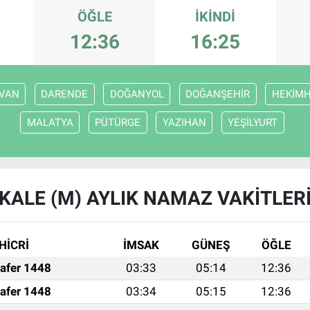
ÖĞLE
İKINDI
12:36
16:25
VAN
DARENDE
DOĞANYOL
DOĞANŞEHİR
HEKİM
MALATYA
PÜTÜRGE
YAZIHAN
YEŞİLYURT
KALE (M) AYLIK NAMAZ VAKITLER
HİCRİ
İMSAK
GÜNEŞ
ÖĞLE
afer 1448
03:33
05:14
12:36
afer 1448
03:34
05:15
12:36