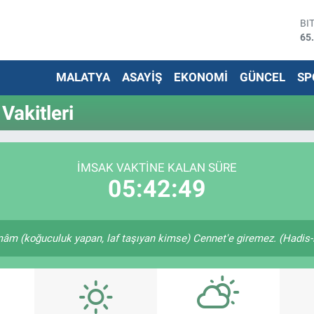
BI
65
DO
47
MALATYA
ASAYİŞ
EKONOMİ
GÜNCEL
SP
EU
55
ST
Vakitleri
64
G.
66
Bİ
İMSAK VAKTİNE KALAN SÜRE
13
05:42:48
m (koğuculuk yapan, laf taşıyan kimse) Cennet'e giremez. (Hadis-i 