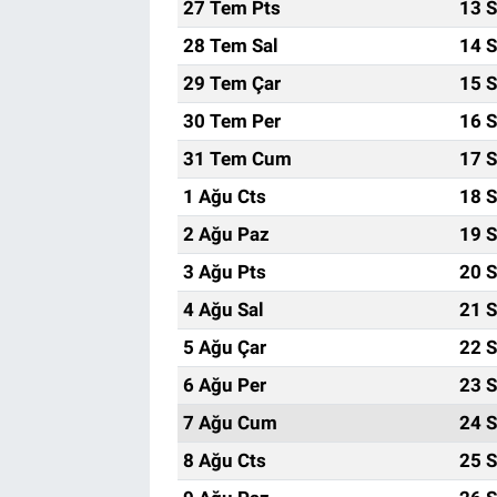
27 Tem Pts
13 S
28 Tem Sal
14 S
29 Tem Çar
15 S
30 Tem Per
16 S
31 Tem Cum
17 S
1 Ağu Cts
18 S
2 Ağu Paz
19 S
3 Ağu Pts
20 S
4 Ağu Sal
21 S
5 Ağu Çar
22 S
6 Ağu Per
23 S
7 Ağu Cum
24 S
8 Ağu Cts
25 S