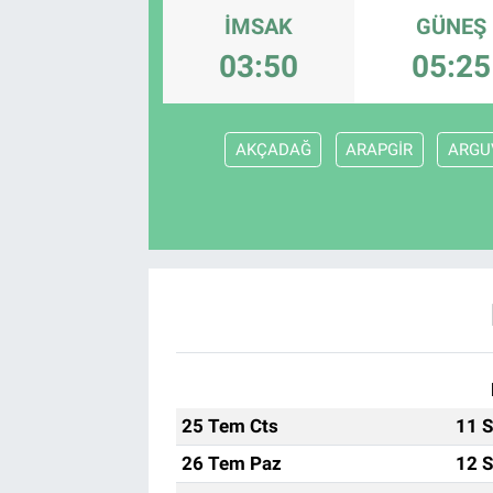
İMSAK
GÜNEŞ
03:50
05:25
AKÇADAĞ
ARAPGİR
ARGU
25 Tem Cts
11 S
26 Tem Paz
12 S