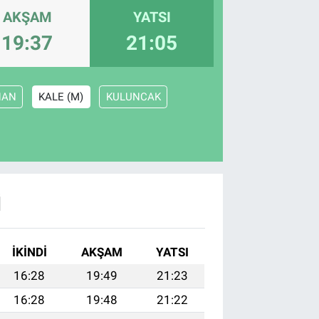
AKŞAM
YATSI
19:37
21:05
HAN
KALE (M)
KULUNCAK
I
İKINDI
AKŞAM
YATSI
16:28
19:49
21:23
16:28
19:48
21:22