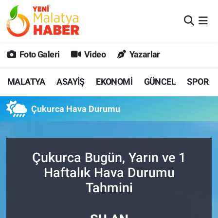
MALATYA
Malatya Nöbetçi Eczaneler
Foto Galeri
Video
Yazarlar
ASAYİŞ
Malatya Hava Durumu
MALATYA
ASAYİŞ
EKONOMİ
GÜNCEL
SPOR
GÜNCEL
MALATYA Namaz Vakitleri
Çukurca Hava Durumu
SPOR
Malatya Trafik Yoğunluk Haritası
SAĞLIK
Süper Lig Puan Durumu ve Fikstür
Çukurca Bugün, Yarın ve 1
DİĞER
Tüm Manşetler
Haftalık Hava Durumu
Tahmini
EKONOMİ
Son Dakika Haberleri
Haber Arşivi