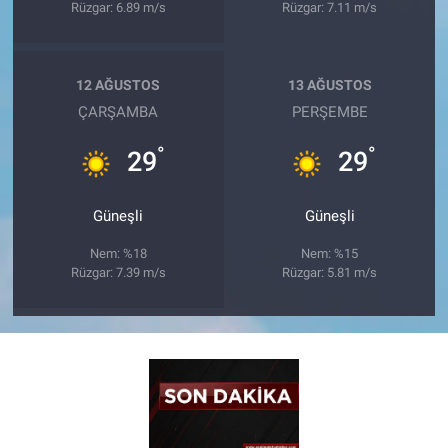
Rüzgar: 6.89 m/s
Rüzgar: 7.11 m/s
12 AĞUSTOS
13 AĞUSTOS
ÇARŞAMBA
PERŞEMBE
°
°
29
29
Güneşli
Güneşli
Nem: %18
Nem: %15
Rüzgar: 7.39 m/s
Rüzgar: 5.81 m/s