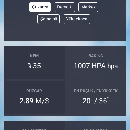
Çukurca
Derecik
Merkez
Şemdinli
Yüksekova
NEM
BASINÇ
%35
1007 HPA
hpa
RÜZGAR
EN DÜŞÜK / EN YÜKSEK
°
°
2.89 M/S
20
/ 36