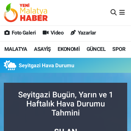
MALATYA
Malatya Nöbetçi Eczaneler
Foto Galeri
Video
Yazarlar
ASAYİŞ
Malatya Hava Durumu
MALATYA
ASAYİŞ
EKONOMİ
GÜNCEL
SPOR
GÜNCEL
MALATYA Namaz Vakitleri
Seyitgazi Hava Durumu
SPOR
Malatya Trafik Yoğunluk Haritası
SAĞLIK
Süper Lig Puan Durumu ve Fikstür
Seyitgazi Bugün, Yarın ve 1
DİĞER
Tüm Manşetler
Haftalık Hava Durumu
Tahmini
EKONOMİ
Son Dakika Haberleri
Haber Arşivi