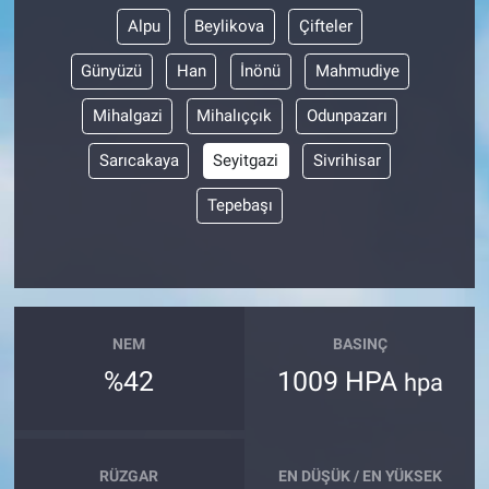
Alpu
Beylikova
Çifteler
Günyüzü
Han
İnönü
Mahmudiye
Mihalgazi
Mihalıççık
Odunpazarı
Sarıcakaya
Seyitgazi
Sivrihisar
Tepebaşı
NEM
BASINÇ
%42
1009 HPA
hpa
RÜZGAR
EN DÜŞÜK / EN YÜKSEK