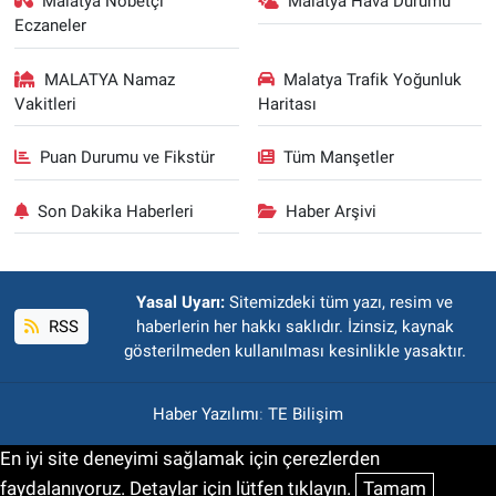
Malatya Nöbetçi
Malatya Hava Durumu
Eczaneler
MALATYA Namaz
Malatya Trafik Yoğunluk
Vakitleri
Haritası
Puan Durumu ve Fikstür
Tüm Manşetler
Son Dakika Haberleri
Haber Arşivi
Yasal Uyarı:
Sitemizdeki tüm yazı, resim ve
RSS
haberlerin her hakkı saklıdır. İzinsiz, kaynak
gösterilmeden kullanılması kesinlikle yasaktır.
Haber Yazılımı
:
TE Bilişim
En iyi site deneyimi sağlamak için çerezlerden
faydalanıyoruz. Detaylar için lütfen tıklayın.
Tamam