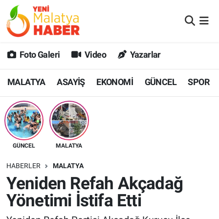
MALATYA
Malatya Nöbetçi Eczaneler
Foto Galeri
Video
Yazarlar
ASAYİŞ
Malatya Hava Durumu
MALATYA
ASAYİŞ
EKONOMİ
GÜNCEL
SPOR
GÜNCEL
MALATYA Namaz Vakitleri
SPOR
Malatya Trafik Yoğunluk Haritası
SAĞLIK
Süper Lig Puan Durumu ve Fikstür
GÜNCEL
MALATYA
DİĞER
Tüm Manşetler
HABERLER
MALATYA
Yeniden Refah Akçadağ
EKONOMİ
Son Dakika Haberleri
Yönetimi İstifa Etti
Haber Arşivi