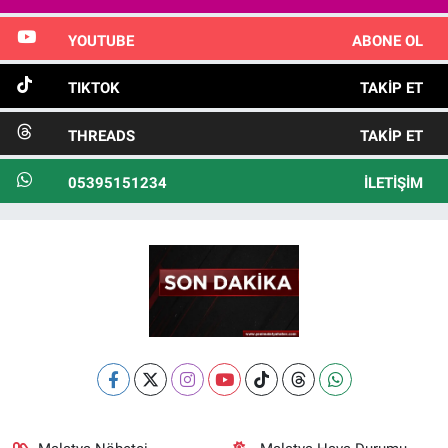
YOUTUBE
ABONE OL
TIKTOK
TAKIP ET
THREADS
TAKIP ET
05395151234
İLETIŞIM