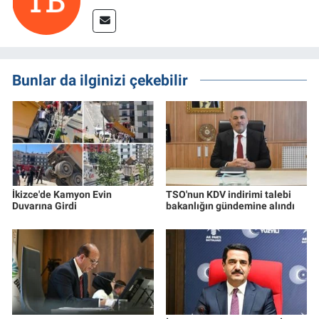
Bunlar da ilginizi çekebilir
İkizce'de Kamyon Evin
TSO'nun KDV indirimi talebi
Duvarına Girdi
bakanlığın gündemine alındı