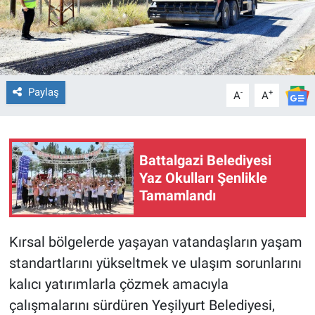
Paylaş
-
+
A
A
Battalgazi Belediyesi
Yaz Okulları Şenlikle
Tamamlandı
Kırsal bölgelerde yaşayan vatandaşların yaşam
standartlarını yükseltmek ve ulaşım sorunlarını
kalıcı yatırımlarla çözmek amacıyla
çalışmalarını sürdüren Yeşilyurt Belediyesi,