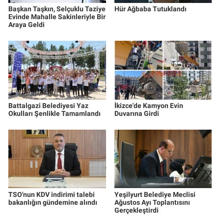
Başkan Taşkın, Selçuklu Taziye
Hür Ağbaba Tutuklandı
Evinde Mahalle Sakinleriyle Bir
Araya Geldi
Battalgazi Belediyesi Yaz
İkizce'de Kamyon Evin
Okulları Şenlikle Tamamlandı
Duvarına Girdi
TSO'nun KDV indirimi talebi
Yeşilyurt Belediye Meclisi
bakanlığın gündemine alındı
Ağustos Ayı Toplantısını
Gerçekleştirdi