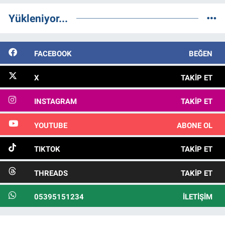
Yükleniyor...
FACEBOOK
BEĞEN
X
TAKIP ET
INSTAGRAM
TAKIP ET
YOUTUBE
ABONE OL
TIKTOK
TAKIP ET
THREADS
TAKIP ET
05395151234
İLETIŞIM