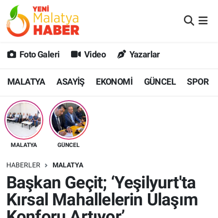
MALATYA
Malatya Nöbetçi Eczaneler
Foto Galeri
Video
Yazarlar
ASAYİŞ
Malatya Hava Durumu
MALATYA
ASAYİŞ
EKONOMİ
GÜNCEL
SPOR
GÜNCEL
MALATYA Namaz Vakitleri
SPOR
Malatya Trafik Yoğunluk Haritası
SAĞLIK
Süper Lig Puan Durumu ve Fikstür
MALATYA
GÜNCEL
DİĞER
Tüm Manşetler
HABERLER
MALATYA
Başkan Geçit; ‘Yeşilyurt'ta
EKONOMİ
Son Dakika Haberleri
Kırsal Mahallelerin Ulaşım
Haber Arşivi
Konforu Artıyor’