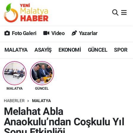
MALATYA
Malatya Nöbetçi Eczaneler
Foto Galeri
Video
Yazarlar
ASAYİŞ
Malatya Hava Durumu
MALATYA
ASAYİŞ
EKONOMİ
GÜNCEL
SPOR
GÜNCEL
MALATYA Namaz Vakitleri
SPOR
Malatya Trafik Yoğunluk Haritası
SAĞLIK
Süper Lig Puan Durumu ve Fikstür
MALATYA
GÜNCEL
DİĞER
Tüm Manşetler
HABERLER
MALATYA
Melahat Abla
EKONOMİ
Son Dakika Haberleri
Anaokulu’ndan Coşkulu Yıl
Haber Arşivi
Sonu Etkinliği