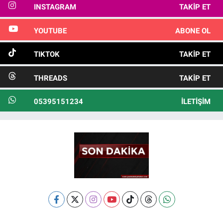
INSTAGRAM
TAKIP ET
YOUTUBE
ABONE OL
TIKTOK
TAKIP ET
THREADS
TAKIP ET
05395151234
İLETIŞIM