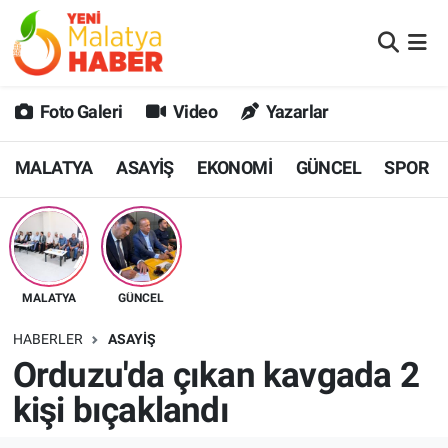
MALATYA
Malatya Nöbetçi Eczaneler
Foto Galeri
Video
Yazarlar
ASAYİŞ
Malatya Hava Durumu
MALATYA
ASAYİŞ
EKONOMİ
GÜNCEL
SPOR
GÜNCEL
MALATYA Namaz Vakitleri
SPOR
Malatya Trafik Yoğunluk Haritası
SAĞLIK
Süper Lig Puan Durumu ve Fikstür
MALATYA
GÜNCEL
DİĞER
Tüm Manşetler
HABERLER
ASAYİŞ
Orduzu'da çıkan kavgada 2
EKONOMİ
Son Dakika Haberleri
kişi bıçaklandı
Haber Arşivi