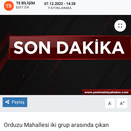
TE BILIŞIM
07.12.2022 - 14:28
EDITÖR
YAYINLANMA
Paylaş
-
+
A
A
Orduzu Mahallesi iki grup arasında çıkan