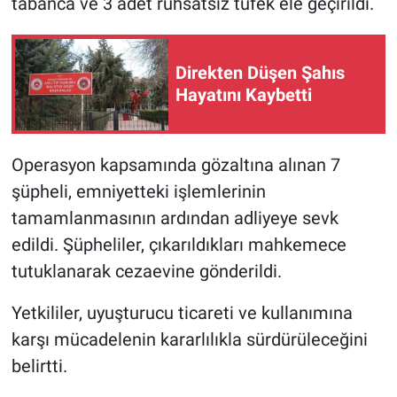
tabanca ve 3 adet ruhsatsız tüfek ele geçirildi.
Direkten Düşen Şahıs
Hayatını Kaybetti
Operasyon kapsamında gözaltına alınan 7
şüpheli, emniyetteki işlemlerinin
tamamlanmasının ardından adliyeye sevk
edildi. Şüpheliler, çıkarıldıkları mahkemece
tutuklanarak cezaevine gönderildi.
Yetkililer, uyuşturucu ticareti ve kullanımına
karşı mücadelenin kararlılıkla sürdürüleceğini
belirtti.