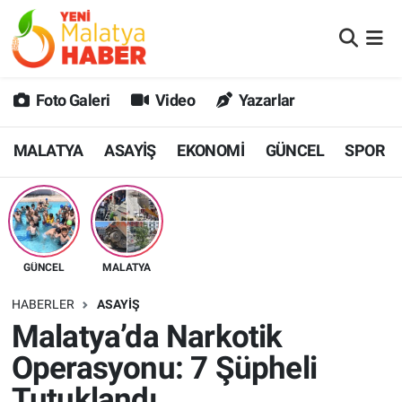
MALATYA
Malatya Nöbetçi Eczaneler
Foto Galeri
Video
Yazarlar
ASAYİŞ
Malatya Hava Durumu
MALATYA
ASAYİŞ
EKONOMİ
GÜNCEL
SPOR
GÜNCEL
MALATYA Namaz Vakitleri
SPOR
Malatya Trafik Yoğunluk Haritası
SAĞLIK
Süper Lig Puan Durumu ve Fikstür
GÜNCEL
MALATYA
DİĞER
Tüm Manşetler
HABERLER
ASAYİŞ
Malatya’da Narkotik
EKONOMİ
Son Dakika Haberleri
Operasyonu: 7 Şüpheli
Haber Arşivi
Tutuklandı