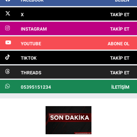
FACEBOOK
BEĞEN
X
TAKIP ET
INSTAGRAM
TAKIP ET
YOUTUBE
ABONE OL
TIKTOK
TAKIP ET
THREADS
TAKIP ET
05395151234
İLETIŞIM